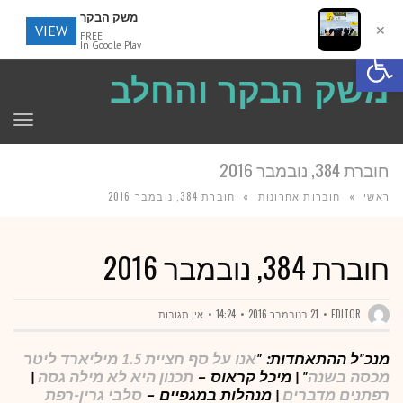
משק הבקר
VIEW
✕
FREE
פתח סרגל נגישות
In Google Play
משק הבקר והחלב
תפר
חוברת 384, נובמבר 2016
ראשי
»
חוברות אחרונות
»
חוברת 384, נובמבר 2016
חוברת 384, נובמבר 2016
EDITOR
21 בנובמבר 2016
14:24
אין תגובות
מנכ"ל ההתאחדות: "
אנו על סף חציית 1.5 מיליארד ליטר
מכסה בשנה
" | מיכל קראוס –
תכנון היא לא מילה גסה
|
רפתנים מדברים
| מנהלות במגפיים –
סלבי גרין-רפת