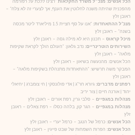
הכל אנשים: מנכ״ל משרד החקלאות
"רצינו ללכת על רפורמה
מהפכנית שהיתה משנה לחלוטין את הענף, אך לצערי זה לא צלח" –
ראובן זלץ
מנכ"ל ההתאחדות:
"אנו על סף חציית 1.5 מיליארד ליטר מכסה
בשנה" – ראובן זלץ
מיכל קראוס
– תכנון היא לא מילה גסה – ראובן זלץ
השירותים הוטרינריים:
נדב גלאון: "העולם הולך לקראת שקיפות
מלאה" – ראובן זלץ
הכל אנשים: מהנעשה בשיאון – ראובן זלץ
המבקר משה תרשיש: "ההתאחדות מתנהלת בשקיפות מלאה" –
ראובן זלץ
רפתנים מדברים:
גיורא חר"ג | אדי פולונסקי | חי צומברג | יחיאלי
יהוד | אורנה חיים | צור יריב
מנהלות במגפיים
– סלבי גרין, רפת אורים – ראובן זלץ
מנהלות במגפיים
– הגר קון, בלהה כסלו – רפת צאלים – ראובן
זלץ
הכל אנשים:
כרמל של הנגב – כרמל יערי – ראובן זלץ
הכל אנשים:
הפרות השמחות של שבט פייגין – ראובן זלץ