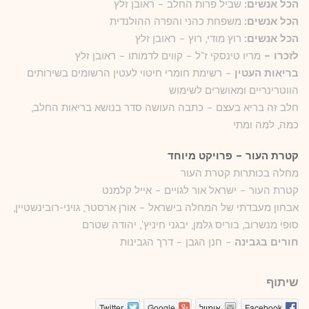
הכל אנשים:
שביל פרות החלב – ראובן זלץ
הכל אנשים:
משפחת כהני והפרה ההולנדית
הכל אנשים:
רוץ מודי, רוץ – ראובן זלץ
לזכרו –
מריו טינסקי ז"ל – קווים לדמותו – ראובן זלץ
בריאות העטין
– רשימת חומרי חיטוי לעטין הרשומים בשירותים
הווטרינריים ומאושרים לשימוש
חלב זה בריא בעצם – כתבה העושה סדר בנושא בריאות החלב,
כמה, למה ומתי
קטרת העור – פרויקט מיוחד
מחלה בכותרות קטרת העור
קטרת העור – ישראל אור לגויים – אייל קלמנט
אבחון מעבדתי של המחלה בישראל – אורן ארסטר, גויני-רובינשטיין,
סופי מנשרוב, בוריס גלמן, יבגני חיניץ', יהודה שטרם
חורים בגבינה
– חנן הגבן – דרך הגבינות
שיתוף
Facebook
אימייל
Google
Twitter