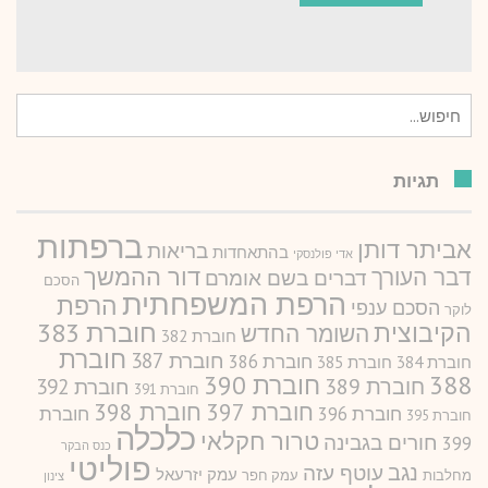
חיפוש
עבור:
תגיות
ברפתות
אביתר דותן
בריאות
בהתאחדות
אדי פולנסקי
דור ההמשך
דבר העורך
דברים בשם אומרם
הסכם
הרפת המשפחתית
הרפת
הסכם ענפי
לוקר
חוברת 383
הקיבוצית
השומר החדש
חוברת 382
חוברת
חוברת 387
חוברת 386
חוברת 384
חוברת 385
388
חוברת 390
חוברת 389
חוברת 392
חוברת 391
חוברת 397
חוברת 398
חוברת 396
חוברת
חוברת 395
כלכלה
טרור חקלאי
חורים בגבינה
399
כנס הבקר
פוליטי
נגב
עוטף עזה
עמק יזרעאל
מחלבות
עמק חפר
צינון