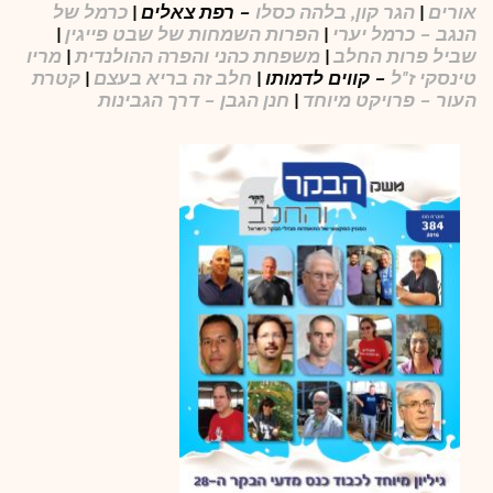
אורים
|
הגר קון, בלהה כסלו
– רפת צאלים |
כרמל של
הנגב – כרמל יערי
|
הפרות השמחות של שבט פייגין
|
שביל פרות החלב
|
משפחת כהני והפרה ההולנדית
|
מריו
טינסקי ז"ל
– קווים לדמותו |
חלב זה בריא בעצם
|
קטרת
העור – פרויקט מיוחד
|
חנן הגבן – דרך הגבינות