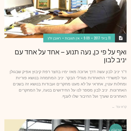
11 ביולי 2017
9:09
אין תגובות
ראובן זלץ
ואף על פי כן, נעה תנוע – אחד על אחד עם
יניב לבון
ד"ר יניב לבון עשה דרך ארוכה מאז ימיו בחצר רפת קיבוץ אפיק שבגולן
ועד למשרדי התאחדות מגדלי הבקר. יניב המתמחה בנושא פוריות
ומחלות עטין, אחראי על לא מעט מחקרים ועבודות בנושא זה בשנים
האחרונות. יניב לבון מספר לנו על החידושים בנעה, על המחקרים
האחרונים שערך ועל החיבור שלו לענף.
קרא עוד ←
על הפרק