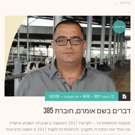
קרא עוד ←
על הפרק
12 בינואר 2017
14:59
אין תגובות
EDITOR
דברים בשם אומרם, חוברת 385
מועצת ההתאחדות – לקראת 2017 המועצה בישיבתה השבוע אישרה
פה אחד את התכנית ותקציב ההתאחדות לשנת 2017.זו השנה הרביעית