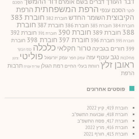
דור ההמשך
דבר העורך
דברים בשם אומרם
הסכם
הרפת המשפחתית
הרפת
הסכם ענפי
לוקר
חוברת 383
הקיבוצית
השומר החדש
חוברת 382
חוברת
חוברת 387
חוברת 386
חוברת 384
חוברת 385
388
חוברת 390
חוברת 389
חוברת 392
חוברת 391
חוברת 397
חוברת 398
חוברת 396
חוברת
חוברת 395
כלכלה
טרור חקלאי
חורים בגבינה
399
כנס הבקר
פוליטי
נגב
עוטף עזה
עמק יזרעאל
מחלבות
עמק חפר
צינון
ראובן זלץ
תרבות
רמת הגולן
רווחת בעלי החיים
שרית עטיה
הרפת
פוסטים אחרונים
חוברת 419, קיץ 2022
חוברת 418, שבועות התשפ"ב
חוברת 417, פסח התשפ"ב
חוברת 416, מרץ 2022
חוברת 415, חורף 2021