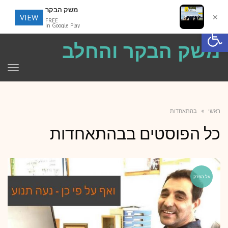
משק הבקר
VIEW
✕
FREE
פתח סרגל נגישות
In Google Play
משק הבקר והחלב
תפר
ראשי
»
בהתאחדות
כל הפוסטים ב
בהתאחדות
על הפרק