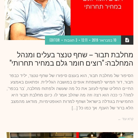
10 בפברואר 2019
12:11
3 תגובות
EDITOR
מחלבת תבור – שחף טנצר בעלים ומנהל
המחלבה: "רוצים חומר גלם במחיר תחרותי"
הסיפור של מחלבת תבור, הוא בעצם סיפורו של שחף טנצר, יליד כבפר
תבור, דור חמישי למשפחת אופים במושבה הגלילית. ופתאום באמצע
החיים החליט שחף לעזוב את כל מה שעשה ולפתוח מחלבה, 'בר בכפר',
למה? כי ככה הוא רצה וזה מה שהלב אמר לו. כיום מחלבת תבור היא
החמישית בגודלה בישראל ושחף למרות האופטימיות, מודאג מהמצב
הלא ברור של הענף. אך כמו כל […]
קרא עוד ←