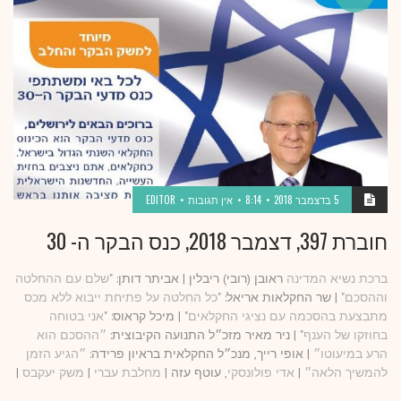
5 בדצמבר 2018
8:14
אין תגובות
EDITOR
חוברת 397, דצמבר 2018, כנס הבקר ה- 30
ברכת נשיא המדינה
ראובן (רובי) ריבלין | אביתר דותן: "
שלם עם ההחלטה
וההסכם
" | שר החקלאות אריאל: "
כל החלטה על פתיחת ייבוא ללא מכס
מתבצעת בהסכמה עם נציגי החקלאים
" | מיכל קראוס: "
אני בטוחה
בחוזקו של הענף
" | ניר מאיר מזכ״ל התנועה הקיבוצית:
״ההסכם הוא
הרע במיעוטו״
| אופי רייך, מנכ״ל החקלאית בראיון פרידה:
״הגיע הזמן
להמשיך הלאה״
|
אדי פולונסקי
, עוטף עזה |
מחלבת עברי
|
משק יעקבס
|