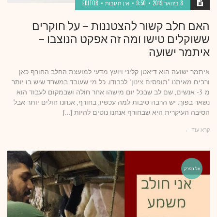
8 בינואר 2019
9:50
אין תגובות
EDITOR
האם חלב קשור להצטננות – על חוקרים
ששוקלים טישו ומה זה אפקט הנוצבו –
איתמר ישועה
איתמר ישועה הוא דיאטן קליני ויועץ מדעי למועצת החלב החורף כאן
ורבים מאיתנו "תופסים צינון" לכבודו. כל מי שעובד במשרד שיש בו יותר
מ 3- אנשים, שם לב שבכל יום מישהו אחר חולה ושבמקום לעבוד הוא
נשאר בפוך. יש הרבה סיבות למה עכשיו, בחורף, אנחנו חולים יותר אבל
הסיבה העיקרית היא שבחורף אנחנו נוטים להיות […]
קרא עוד ←
על הפרק