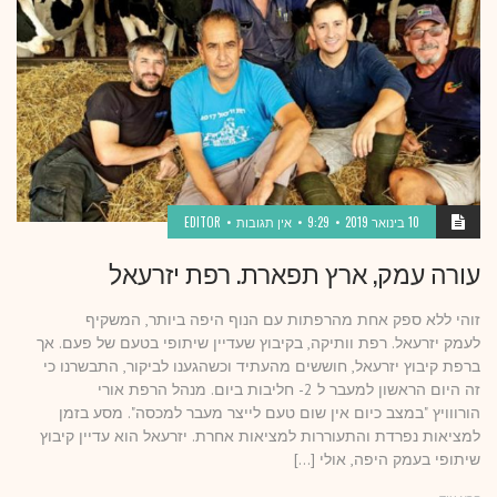
10 בינואר 2019
9:29
אין תגובות
EDITOR
עורה עמק, ארץ תפארת. רפת יזרעאל
זוהי ללא ספק אחת מהרפתות עם הנוף היפה ביותר, המשקיף
לעמק יזרעאל. רפת וותיקה, בקיבוץ שעדיין שיתופי בטעם של פעם. אך
ברפת קיבוץ יזרעאל, חוששים מהעתיד וכשהגענו לביקור, התבשרנו כי
זה היום הראשון למעבר ל 2- חליבות ביום. מנהל הרפת אורי
הורווויץ "במצב כיום אין שום טעם לייצר מעבר למכסה". מסע בזמן
למציאות נפרדת והתעוררות למציאות אחרת. יזרעאל הוא עדיין קיבוץ
שיתופי בעמק היפה, אולי […]