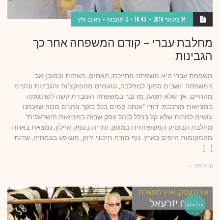
14 בינואר 2019
10:46
3 תגובות
ראובן זלץ
מחלבת עברי – קודם המשפחה אחר כך
הגבינות
משפחת עברי היא משפחה מחייכת, האחים, האחות וכמובן אב
המשפחה יושבים סמוך למחלבה, טועמים מהפוקצ'ות והגבינות ונהנים
מהחיים. אך שלא תטעו, מדובר במשפחה העובדת קשה לפרנסתה
במציאות מורכבת. דודי "אנחנו קמים בכל בוקר ונהנים ממה שאנחנו
עושים למרות שלא קל בכלל לנהל עסק שכזה במציאות הישראלית"
מחלבת הבוטיק המשפחתית במושב עזריה בעמק איילון, נמצאת באחת
מהמקומות היפים בארץ. נוף מזרח תיכוני ירוק, משופע בצמחיה, שדות
[…]
קרא עוד ←
על הפרק