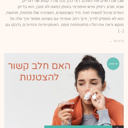
שבו אנו רואים את העולם. רוני כהן, נכה צה"ל קטוע שני רגליים,
אבא, סבא, רפתן ואיש אופטימי באופן כמעט לא מובן, הוא בדיוק
האדם שיכול לעשות זאת. מיד כשנפגשים, האנרגיה שלו סוחפת, מרגשת,
הוא לא מפסיק לחייך, חיוך רחב ואמיתי גם כשהוא מספר איך עלה על
מוקש וראה את רגליו מתעופפות ממנו. האופטימיות והחיוכים, נדבקו גם
[…]
קרא עוד ←
על הפרק