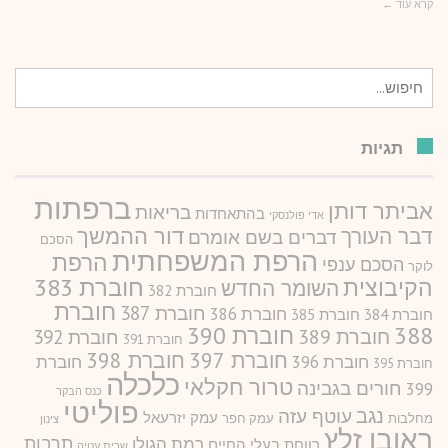
קרא עוד ←
חיפוש
עבור:
תגיות
ברפתות
אביתר דותן
בריאות
בהתאחדות
אדי פולנסקי
דור ההמשך
דבר העורך
דברים בשם אומרם
הסכם
הרפת המשפחתית
הרפת
הסכם ענפי
לוקר
חוברת 383
הקיבוצית
השומר החדש
חוברת 382
חוברת
חוברת 387
חוברת 386
חוברת 384
חוברת 385
388
חוברת 390
חוברת 389
חוברת 392
חוברת 391
חוברת 397
חוברת 398
חוברת 396
חוברת
חוברת 395
כלכלה
טרור חקלאי
חורים בגבינה
399
כנס הבקר
פוליטי
נגב
עוטף עזה
עמק יזרעאל
מחלבות
עמק חפר
צינון
ראובן זלץ
תרבות
רמת הגולן
רווחת בעלי החיים
שרית עטיה