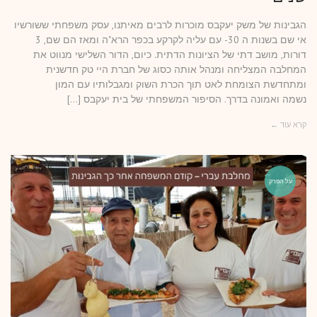
הגבינות של משק יעקבס מוכרות לרבים מאיתנו, עסק משפחתי ששורשיו
אי שם בשנות ה 30- עם עליה לקרקע בכפר הרא"ה ומאז הם שם, 3
דורות, מושב דתי של הציונות הדתית. כיום, הדור השלישי מנווט את
המחלבה המצליחה ומנהל אותה כסוג של חברת היי טק חדשנית
ומתחדשת הצומחת לאט תוך הכרת השוק ומגבלותיו עם המון
נשמה ואמונה בדרך. הסיפור המשפחתי של בית יעקבס […]
קרא עוד ←
על הפרק