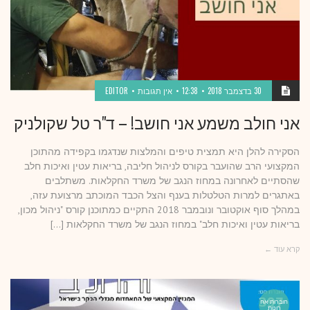
30 בדצמבר 2018
12:38
אין תגובות
EDITOR
אני חולב משמע אני חושב! – ד"ר טל שקולניק
הסקירה להלן היא תמצית טיפים והמלצות שנדגמו בקפידה מהתוכן
המקצועי הרב שהועבר בקורס לניהול חליבה, בריאות עטין ואיכות חלב
שהסתיים לאחרונה במחוז הנגב של משרד החקלאות. משתלבים
באתגרים למרות הטלטלות בענף והצל הכבד המוכתב מרצועת עזה,
במהלך סוף אוקטובר ונובמבר 2018 התקיים כמתוכנן קורס "ניהול מכון,
בריאות עטין ואיכות חלב" במחוז הנגב של משרד החקלאות […]
קרא עוד ←
חוברות אח
רונות