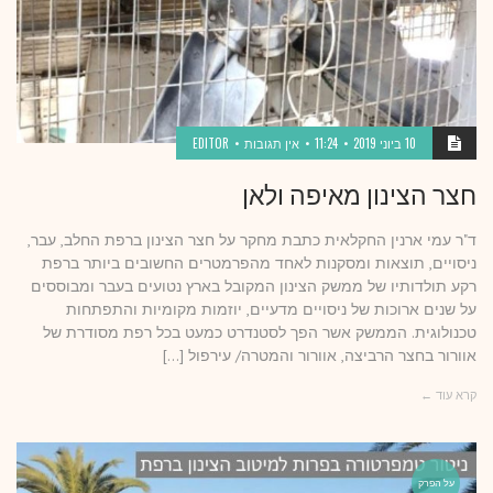
10 ביוני 2019
11:24
אין תגובות
EDITOR
חצר הצינון מאיפה ולאן
ד"ר עמי ארנין החקלאית כתבת מחקר על חצר הצינון ברפת החלב, עבר,
ניסויים, תוצאות ומסקנות לאחד מהפרמטרים החשובים ביותר ברפת
רקע תולדותיו של ממשק הצינון המקובל בארץ נטועים בעבר ומבוססים
על שנים ארוכות של ניסויים מדעיים, יוזמות מקומיות והתפתחות
טכנולוגית. הממשק אשר הפך לסטנדרט כמעט בכל רפת מסודרת של
אוורור בחצר הרביצה, אוורור והמטרה/ עירפול […]
קרא עוד ←
על הפרק