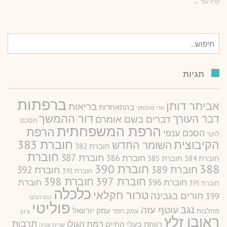
קרא עוד ←
חיפוש
עבור:
תגיות
ברפתות
אביתר דותן
בריאות
בהתאחדות
אדי פולנסקי
דור ההמשך
דבר העורך
דברים בשם אומרם
הסכם
הרפת המשפחתית
הרפת
הסכם ענפי
לוקר
חוברת 383
הקיבוצית
השומר החדש
חוברת 382
חוברת
חוברת 387
חוברת 386
חוברת 384
חוברת 385
388
חוברת 390
חוברת 389
חוברת 392
חוברת 391
חוברת 397
חוברת 398
חוברת 396
חוברת
חוברת 395
כלכלה
טרור חקלאי
חורים בגבינה
399
כנס הבקר
פוליטי
נגב
עוטף עזה
עמק יזרעאל
מחלבות
עמק חפר
צינון
ראובן זלץ
תרבות
רמת הגולן
רווחת בעלי החיים
שרית עטיה