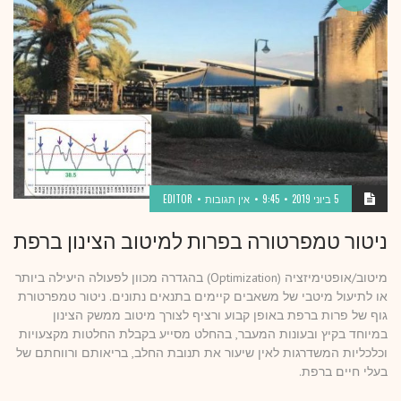
5 ביוני 2019
9:45
אין תגובות
EDITOR
ניטור טמפרטורה בפרות למיטוב הצינון ברפת
מיטוב/אופטימיזציה (Optimization) בהגדרה מכוון לפעולה היעילה ביותר
או לתיעול מיטבי של משאבים קיימים בתנאים נתונים. ניטור טמפרטורת
גוף של פרות ברפת באופן קבוע ורציף לצורך מיטוב ממשק הצינון
במיוחד בקיץ ובעונות המעבר, בהחלט מסייע בקבלת החלטות מקצעויות
וכלכליות המשדרגות לאין שיעור את תנובת החלב, בריאותם ורווחתם של
בעלי חיים ברפת.