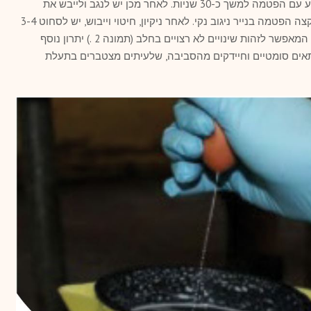
70% מהפטמה. החומר יהיה יעיל רק במגע עם הפטמה למשך כ-30 שניות. לאחר מכן יש לנגב ולייבש את
הפטמה ובפרט, להקפיד על ניקיון וייבוש קצה הפטמה בנייר ניגוב נקי. לאחר ניקיון, חיטוי וייבוש, יש לסחוט 3-4
צליפים אל תוך ספל ייעודי עם רקע שחור, המאפשר לזהות שינויים לא רצויים בחלב (תמונה 2 .) יתרון נוסף
אים סומטיים וחיידקים מהסביבה, שלעיתים מצטברים בתעלת