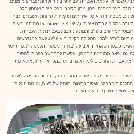
ת לשפר ולייעל את העבודה, עם יותר בע"ח ופחות עובדים מיומנים,
לל: חצר המתנה וצינון, מכון חליבה, מכלי קירור ואחסון חלב,
כינוס, מטבח וחדר אוכל ושירותים ומקלחות לרווחת העובדים. כבר
מזמן ברור, שעל מנת לקדם עבודה איכותית נדרש מקום עבודה איכותי (,Graves. E.R 1992 ,)אז מה המשמעות
של עבודה איכותית ברפת?! עד שהמכון הרובוטי המתקדם בעולם (תמונה 1 )יבצע בעבורנו את העבודה…
תאם לעדר ולמכון החליבה הקיים, היא עלינו. לשם כך נדרשים
יגיינית, בטוחה, אחידה וקבועה "ברוח המפקד". הכניסה למכון, חיטוי
ה עם יציאה מתוזמנת מהמכון, יאפשרו להתחשב בפרות, לחסוך
ל את עבודת החולבים לזמן הקצר ביותר במכון ולהעלות את איכות
 מעוניינים תמיד בשיפור איכות החלב בטנק. מטרות הדרישה לשיפור
ההכנסות מהחלב, שיפור בריאות ורווחה של בע"ח, צמצום העלות
ה וצמצום סיכון לבריאות הציבור.