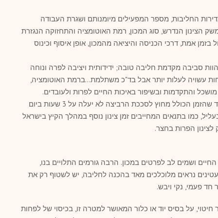
ותדירות החליבות, מספר המפעילים מיומנותם ושגרת העבודה
משק הצינון הנדרש, סוג המכון, רמת האוטומציה והתחזוקה הנגזרת
זמן אמת, דרכי הכניסה והיציאה מהמכון, אופן איסוף וכינוס
וות סביבה מקדמת חליבה טובה; ידידותית ויציבה לפרה ונוחה
למפעיל (2011, Bickert Bill .)הנוחות עשויה לעלות יותר אבל בד"כ משתלמת…ברמת האוטומציה,
 מושכל והתקדמות ובשיפור באיכות החיים לפרות ולעובדים.
בשלב תכנון העבודה במכון חשוב, להקפיד שהזמן הכולל מחוץ לסככת הרביצה לא יעלה על 3 שעות ביום
יל, כמו בתנאים המחייבים זמן צינון נוסף במהלך הקיץ בישראל
ק לצינון הפרות בחצר.
חיים ושמים לב לפרטים במכון. הרבה גורמים התלויים בנו,
עטינים נראים מלוכלכים מאד בהכנה לחליבה, יש לשטוף רק את
חד פעמי, נקי ויבש.
יטוי, על בסיס יוד או כלור המאושר למטרה זו, בכיסוי של לפחות