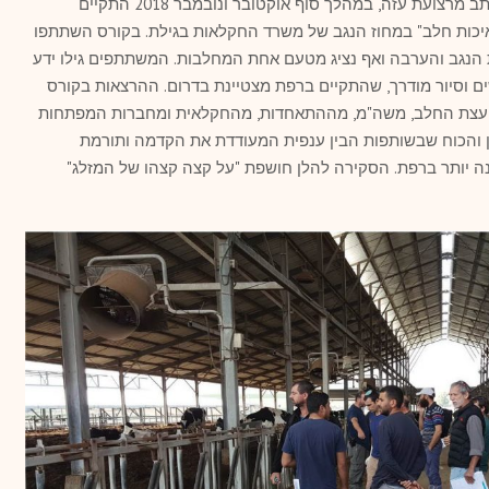
למרות הטלטלות בענף והצל הכבד המוכתב מרצועת עזה, במהלך סוף אוקטובר ונובמבר 2018 התקיים
 ואיכות חלב" במחוז הנגב של משרד החקלאות בגילת. בקורס השתתפו
 הנגב והערבה ואף נציג מטעם אחת המחלבות. המשתתפים גילו ידע
ם וסיור מודרך, שהתקיים ברפת מצטיינת בדרום. ההרצאות בקורס
ממועצת החלב, משה"מ, מההתאחדות, מהחקלאית ומחברות המפתחות
ון והכוח שבשותפות הבין ענפית המעודדת את הקדמה ותורמת
ה יותר ברפת. הסקירה להלן חושפת "על קצה קצהו של המזלג"