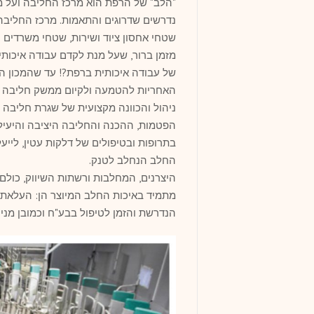
"הלב" של הרפת הוא מרכז החליבה ועל מנ
נדרשים שדרוגים והתאמות. מרכז החליבה כו
שטחי אחסון ציוד ושירות, שטחי משרדים ו
האחריות להטמעה ולקיום ממשק חליבה מו
ניהול והכוונה מקצועית של שגרת חליבה ה
הפטמות, ההכנה והחליבה היציבה והיעיל
בתרופות ובטיפולים של דלקות עטין, לייע
החלב הנחלב לטנק.
היצרנים, המחלבות ורשתות השיווק, כולם
מתמיד באיכות החלב המיוצר הן: העלאת 
הנדרשת והזמן לטיפול בבע"ח וכמובן מניע