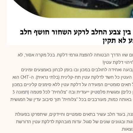
ום שזו הדרך הבטוחה להפצת גורמי דלקת. בכל מקרה אסור, לא
הוי דלקת עטין!
ועה ואחידה לחולבים במכון ובו בזמן לבחון באמצעים זמינים
ופשוטים כמו CMT מבחן קליפורני לדלקת העטין כל חשד לדלקת עטין תת-קלינית (בלתי נראית). ה-CMT הוא
 תאים סומטיים המעידה על דלקת עטין ללא סימנים קליניים במכון
ליד הפרה. לבדיקה נדרשים ראגנט (כסבון כלים) ומגשית פלסטיק ייעודית ובה "צלוחית" לכל פטמה (תמונה 3
.)3-4 צליפים של חלב עם ראגנט של CMT באותה כמות, מעורבבים בכל "צלוחית" תוך סיבוב עדין של המגשית
נה, בעוד חלב עשיר בתאים סומטיים וחיידקים, שיתפרקו בפעולת
גות ובגוונים שונים של סגול. עדות מובהקת לדלקת עטין הדורשת
צאות.