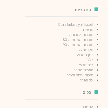
קטגוריות
Dairy Industry in Israel
חדשות
חוברות אחרונות
חוברות משנות ה-80
חוברות משנות ה-90
חקר ומעש
יומן השבוע
כללי
כנס מדעי
מועצת החלב
סיכומי ספר העדר
על הפרק
כלים
התחבר