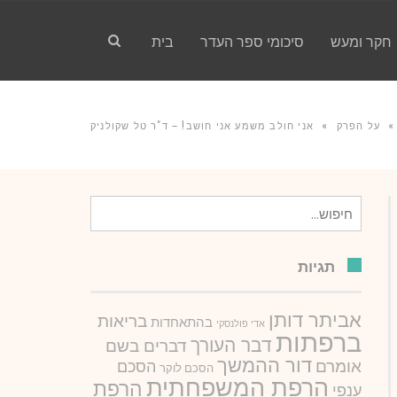
חקר ומעש
סיכומי ספר העדר
בית
»
על הפרק
»
אני חולב משמע אני חושב! – ד"ר טל שקולניק
חיפוש
עבור:
תגיות
אביתר דותן
בריאות
בהתאחדות
אדי פולנסקי
ברפתות
דבר העורך
דברים בשם
דור ההמשך
אומרם
הסכם
הסכם לוקר
הרפת המשפחתית
הרפת
ענפי