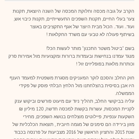
הקרב על גובה מכסה וחלוקת המכסה של השנה היוצאת, תקנות
צער בעלי החיים, תקנות השפכים התעשייתיים, תקנות כיבוי אש,
ועוד.. ועוד.. הכול מבית היוצר של אגף התקציבים באוצר
בשיתוף פעולה לא טבעי עם משרד החקלאות !
בשם "ביטול משטר התכנון" מותר לעשות הכל!
מנגד עמדנו בנחישות ובעמדות ברורות ומקצועיות מול אמירות סרק
וכותרות מלאות בפופליזים זול !
חוק החלב והסכם לוקר המעניקים מסגרת משפטית למעמד הענף
היו אבן בסיסית בהצלחתנו מול הלחץ הבלתי פוסק של פקידי
הממשלה.
עליה בביקושי החלב, תהליך ניוד עם מיעוט פורשים וביקוש ענק
לקניית המכסות, עשרות בקשות למכסה חדשה, 120 מיליון ₪
השקעות ענפיות, פיילוטים מוצלחים בנושא השפכים, מחירי
מזון בירידה הם סימנים של מגמה חיובית , תוצאות הכלכליות של
שנת 2015 והחציון הראשון של 2016 מצביעות על פרנסה בכבוד