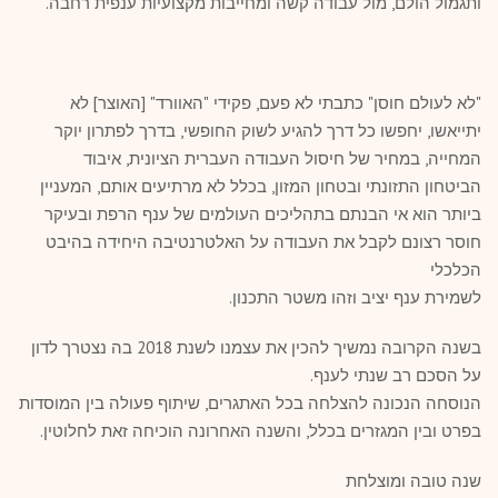
ותגמול הולם, מול עבודה קשה ומחייבות מקצועיות ענפית רחבה.
"לא לעולם חוסן" כתבתי לא פעם, פקידי "האוורד" [האוצר] לא
יתייאשו, יחפשו כל דרך להגיע לשוק החופשי, בדרך לפתרון יוקר
המחייה, במחיר של חיסול העבודה העברית הציונית, איבוד
הביטחון התזונתי ובטחון המזון, בכלל לא מרתיעים אותם, המעניין
ביותר הוא אי הבנתם בתהליכים העולמים של ענף הרפת ובעיקר
חוסר רצונם לקבל את העבודה על האלטרנטיבה היחידה בהיבט
הכלכלי
לשמירת ענף יציב וזהו משטר התכנון.
בשנה הקרובה נמשיך להכין את עצמנו לשנת 2018 בה נצטרך לדון
על הסכם רב שנתי לענף.
הנוסחה הנכונה להצלחה בכל האתגרים, שיתוף פעולה בין המוסדות
בפרט ובין המגזרים בכלל, והשנה האחרונה הוכיחה זאת לחלוטין.
שנה טובה ומוצלחת