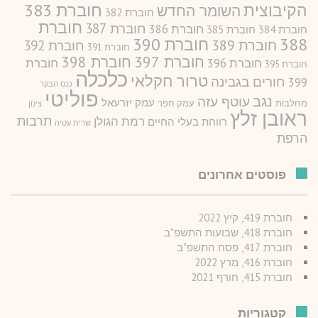
חוברת 383
הקיבוצית
השומר החדש
חוברת 382
חוברת
חוברת 387
חוברת 386
חוברת 384
חוברת 385
388
חוברת 390
חוברת 389
חוברת 392
חוברת 391
חוברת 397
חוברת 398
חוברת 396
חוברת
חוברת 395
כלכלה
טרור חקלאי
חורים בגבינה
399
כנס הבקר
פוליטי
נגב
עוטף עזה
עמק יזרעאל
מחלבות
עמק חפר
צינון
ראובן זלץ
תרבות
רמת הגולן
רווחת בעלי החיים
שרית עטיה
הרפת
פוסטים אחרונים
חוברת 419, קיץ 2022
חוברת 418, שבועות התשפ"ב
חוברת 417, פסח התשפ"ב
חוברת 416, מרץ 2022
חוברת 415, חורף 2021
קטגוריות