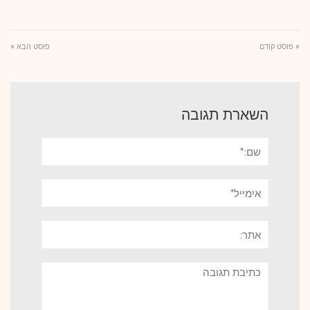
« פוסט קודם
פוסט הבא »
השארת תגובה
שם:*
אימייל*
אתר:
תגובה