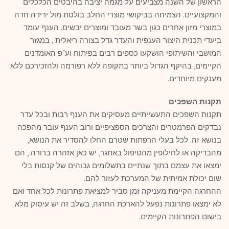
הראשון של השנה מצביעים על מגמה יציבה בהיבטים הכלכלים
והמקצועיים. הצמיחה בביקושי מוצרי החלב בולטת מול ירידה חדה
במוצרי מזון אחרים כגון בשר מעובד ומוצרים יבשים. הענף עומד
ביעדי תכנית היצור הענפית והעדר גדל בצורה ריאלית , במגזר
המושבי והשיתופי הושקעו כספים רבים בפיתוח וע"פ האומדנים
הקיימים, בהיקף הגדול ביותר בתקופה ללא רפורמה ולהזכירכם ללא
מענקים מיוחדים.
תקנות השפכים
תקנות השפכים התעשייתיים מעסיקים את הענף רבות ובכל עדר
נבדקים הפרמטרים והצרכים הספציפיים ורוב הענף עובר מהפכה
בנושא זה. לכל בעלי הרפתות שטרם החלו להסדיר את הנושא,
מהבדיקה או לחילופין מהטיפול באתגר, יש כאן אזהרה ברורה , הם
ימצאו את עצמם בתוך שנתיים בתשלומים גבוהים של קנסות בלי
שום יכולת אמיתית של המערכת לעזור להם.
ההחרגה הקיימת מעניקה זמן סביר למציאת פתרונות לכל אחד ואם
לא ימצאו פתרונות נפעל להארכת החרגה, בשלב זה יש עיסוק מלא
בישום הפתרונות הקיימים.