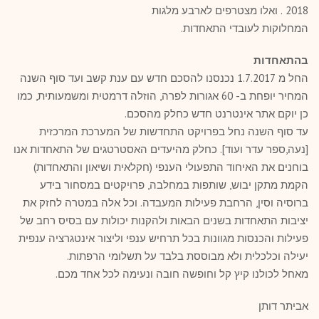
2018 . ואלו מצטרפים לארבע מלגות
המחלוקות לעובדי התאחדות.
בהתאחדות
החל מ 1.7.2017 נכנסנו להסכם חדש עם ענת קשב ועד סוף השנה
המחיר יופחת ב- 60 אגורות לפרה, הוזלה דרמטית ומשמעותית, כמו
כן יוקם אתר אינטרנט חדש כחלק מהסכם.
עד סוף השנה נחל בפרויקט התחדשות של המערכת המרכזית
[נעה,ספר עדר ועוד]. כחלק מהיעדים האסטרטגים של התאחדות אנו
בוחנים את האיחוד התפעולי הענפי (חקלאית ושיאון והתאחדות)
הקמת מתקן יבוש, שותפות במחלבה, פרויקטים במסחור בידע
ברוסיה וסין, הרחבת פעילות המעבדה. וכל אלה במטרה לחזק את
יציבות התאחדות בשנים הבאות ולהקנות יכולות עם בסיס רחב של
פעילות והכנסות מגוונות בכל תרחיש ענפי וליצור אינטגרציה ענפית
יעילה וכלכלית ולא מבוססת בלבד על תשלומי הרפתות.
מאחל לכולנו קיץ קל וחופשה חובה ונעימה לכל אחד מכם.
אביתר דותן