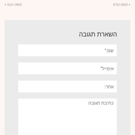
« פוסט קודם
פוסט הבא »
השארת תגובה
שם:*
אימייל*
אתר:
תגובה