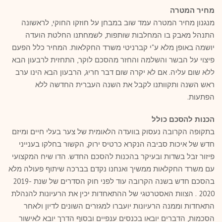
מחיר המטרה
מנגנון מחיר המטרה עמד שוב במבחן על חוזקו החוקי, לראשונה
התנהל מאבק בו המחלבות שותפות, לשמחתנו החלטת הועדה
יושמה באופן מלא ע"י קברניטי משרד החקלאות. המחיר כלל הפעם
פיצוי על הבשר והשלמה והחזר מהסכם לוקר, התחזית לרבעון הבא
ללא שום עליה. אם לא יקרה שום דבר חריג, הרבעון הבא הינו ערב
ראש השנה ותקוותנו לקבל את השנה העברית החדשה ללא
הפתעות.
הכנות להסכם כולל
בתקופה הקרובה נעסוק בוועדה הלאומית של צער בעלי חיים ומיזם
חדש של איכות סביבה הנקרא כרטיס ירוק, הקשור בחלקו בענייני
פיזור זבל בשדות ובעיקר בהכנות להסכם החדש. הדו שיח המקצועי
עם משרד החקלאות ממשיך ואנחנו נקדם בברכה שיתוף פעולה מלא
בהסכם חדש בשנה הקרובה עוד לפני חוק הסדרים של שנת 2019-
2020 . הצוות האסטרטגי של ההתאחדות יכין את הרעיונות להנהלת
התאחדות וממנה הרעיונות יועברו למגזרים השונים לדיון ולאחר
הסכמות, הדברים יובאו בכנסים ענפיים ובסוף הדרך יובא לאישור