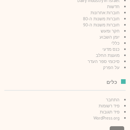
Dairy Industry in Israel
חדשות
חוברות אחרונות
חוברות משנות ה-80
חוברות משנות ה-90
חקר ומעש
יומן השבוע
כללי
כנס מדעי
מועצת החלב
סיכומי ספר העדר
על הפרק
כלים
התחבר
פיד רשומות
פיד תגובות
WordPress.org