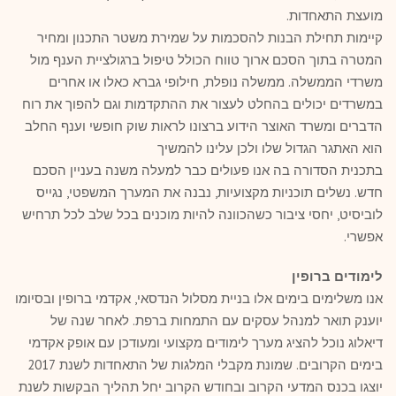
מועצת התאחדות.
קיימות תחילת הבנות להסכמות על שמירת משטר התכנון ומחיר
המטרה בתוך הסכם ארוך טווח הכולל טיפול ברגולציית הענף מול
משרדי הממשלה. ממשלה נופלת, חילופי גברא כאלו או אחרים
במשרדים יכולים בהחלט לעצור את ההתקדמות וגם להפוך את רוח
הדברים ומשרד האוצר הידוע ברצונו לראות שוק חופשי וענף החלב
הוא האתגר הגדול שלו ולכן עלינו להמשיך
בתכנית הסדורה בה אנו פעולים כבר למעלה משנה בעניין הסכם
חדש. נשלים תוכניות מקצועיות, נבנה את המערך המשפטי, נגייס
לוביסיט, יחסי ציבור כשהכוונה להיות מוכנים בכל שלב לכל תרחיש
אפשרי.
לימודים ברופין
אנו משלימים בימים אלו בניית מסלול הנדסאי, אקדמי ברופין ובסיומו
יוענק תואר למנהל עסקים עם התמחות ברפת. לאחר שנה של
דיאלוג נוכל להציג מערך לימודים מקצועי ומעודכן עם אופק אקדמי
בימים הקרובים. שמונת מקבלי המלגות של התאחדות לשנת 2017
יוצגו בכנס המדעי הקרוב ובחודש הקרוב יחל תהליך הבקשות לשנת