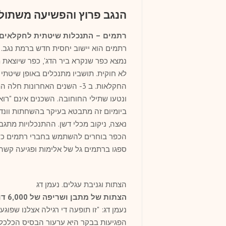
הנגב פרוץ והפשיעה משתול
רתמים – התנכלות שיטתית לחקלאים
נמצא כפר שנקרא ביר הדג', כפר שיוצאת 
לא חוקית. תושביו מתנכלים באופן שיטתי
החקלאות. ב 3- השנים האחרונ
ונטעו שתילי החוחובה. השכנים אינם "רו
ביומיום זה מתבטא בעיקר בהשחתות וונדל
נאצה, ניקוב מכלי דשן. ההתנכלויות מת
ספגו ברתמים גל של אלימות ופגיעה קשה
הצתות וגניבת עגלים. נעמן דג
הצתות של מתבן ושריפה של 6,000 דונם של שטחי מרעה בחצי שנה
נעמן דג: "זו תופעה די רגילה אצלנו שפו
הפגיעות בבקר היא ערעור הבסיס הכלכלי ש