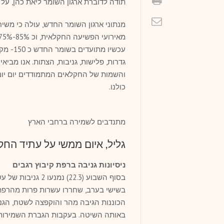
תודה לדוברת ארגון השומר ליאת כהן, על 
עכשיו מ
גדרות, פלישות, גניבות, הצתות. אנו מב
והשמות של החקלאים המתמודדים יום יום
כולנו.
מתנדבים לשמירה ברחבי הארץ
גליל, איום ממשי על עתיד הח
ניסיונות גניבה ברפת קיבוץ רגבים
בסוף השבוע (22.3
בשישי בערב, שחררו עשרות פרות מהרפת ל
הכוננות הגיבה מהר והוקפצה לשטח, הגנב
באותה השיטה. בעקבות הגברת השמירות 