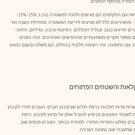
העזרה באיסוף הנתונים.
מנתוני ארגון השומר החדש, עולה כי משיחות עם החקלאים הם מגישים תלונה למשטרה בגין כ 25%-15%-
מאירועי הפשיעה החקלאית, וכ 85%-75%- מהאירועים כלל לא מגיעים לידיעת המשטרה. מתחילת השנה ועד
תועדים בשומר החדש כ 150- מקרים חריגים בנגב ובגליל הכוללים: ניסיונות גניבה, ונדליזם, חיתוכי
יאים מספר מקרים משמעותיים מהחודשים האחרונים. הנה הפנים
, עם התופעה. זוהי רשימה חלקית בהחלט, הם משלנו ובעצם כמעט
קלאות והשטחים הפתוחים
) נמנעו 2 גניבות של עשרות פרות חולבות ברפת רגלים שבקיבוץ רגבים. הגנבים חדרו לקיבוץ
שטחי המטעים בניסיון להוביל אותן אל מחוץ לקיבוץ. כיתת
ים נמלטו והפרות הוחזרו. למחרת בבוקר, הגנבים מנסים שוב
שתוגברו שוב נמנעה הגניבה.