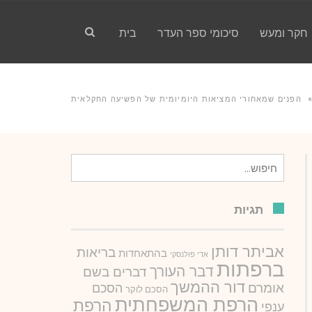
חקר ומעש
סיכומי ספר העדר
בית
הפנים שמאחורי המציאות היומיומית של הפשיעה החקלאית
חיפוש
עבור:
תגיות
אביתר דותן
בריאות
בהתאחדות
אדי פולנסקי
ברפתות
דבר העורך
דברים בשם
דור ההמשך
אומרם
הסכם
הסכם לוקר
הרפת המשפחתית
הרפת
ענפי