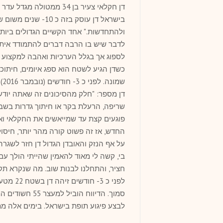
בישראל דן עוסק בזה
ולהתחדשות." אחד הקשיים הגדולים ביותר
לדבר שיש בו הרבה דברים להתמודד איתם
לספוג אך בגלל הערכיות ואהבה למקצוע 
כשדן הגיע לשטח הוא ספג איומים, חיתוכ
שמונה. לפני כ 3- חודשים (נובמבר 2016) גורמים עוינים הציתו לדן מתבן וגרמו לנזק של מעל 100 אלף ₪.
דן מספר: "חלק מהסיכונים זה שאתה יודע 
שריפה, הרעלת בקר או חיתוך גדרות בשב
פוגעים קצת עד שמייאשים את החקלאי ואז 
החדש, אז זה פשוט קורה מהר יותר, חיסו
על אף הנזק והאובדן הגדול דן חזר לשגר
בי, קשה לי מאוד להאמין שהייתי הולך עם
חציר, והתחלנו לבנות שוב. מה שנקרא תק
לפני כ 
סמוך. הדיווח ה
לבצע פיגוע תופת בישראל. בימים אלה מ