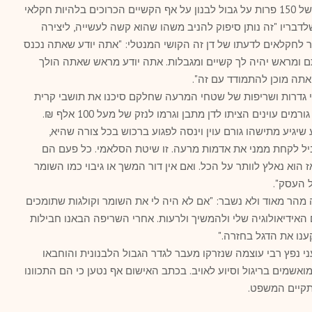
דן חקלאי צעיר בן 34 ממטולה מגדל עדר של 150 פרות על גבול לבנון על אף הקשיים הכרוכים בלהיות חקלאי
 כ 10- שנים משום שלדבריו "זה נותן סיפוק להניב משהו שהוא קשה לעשייה, ליצירה
 לחקלאים לדעתו של דן זה הקושי המנטלי: "אתה יודע שאתה נכנס
 ומראש יהיה לך קשיים ומגבלות. אתה יודע מראש שאתה הולך
אתה מוכן להתמודד עם זה".
י גדרות ושריפות של שטחי המרעה שחלקם סיכנו את תושבי קרית
שיגיע מתישהו גורם עוין וינסה לפגוע ברכוש בכל צורה שהיא,
יל לקחת ממני את אדמות מרעה. זו שיטת הסלאמי. כל פעם הם
הוא נאלץ לוותר על הכל. ואם אין דור המשך או גיבוי כמו השומר
ל העסק".
ה מהר מאוד ולא נשבר: "אם לא היה לי את השומר וקולגות שתומכים
 האידיאולוגיה שלי ולהמשיך ולרעות. אחרי השריפה הבאנו חבילות
ענו את הדגל בחזרה."
3- חודשים זיהה דן בשטח 22 מטעני נפץ רבי עוצמה שנזרקו מעבר לגדר הגבול הלבנונית והוחבאו
וביל למעצר 55 חשודים המואשמים בריגול וסיוע לאויב. בכתב האישום אף נטען כי הם התכוונו
תקיים המשפט.