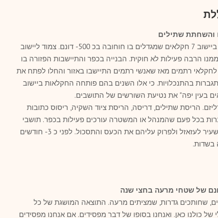
לת
 והשחתת שתילים
רתמים הוא יישוב יחסית חדש ברמת נגב. ביישוב 7 חקלאים שמגדלים בו חוחובה בכ 500- דונם. צמוד ליישוב
ממנו הרבה פעילות לא חוקית. הבנייה בכפר והתיישבות הפזורה בו
 לחקלאי רתמים מאז שאנשי רתמים התיישבו באזור והחלו לפתח את
ות חלה התגברות בהתנכלויות. כי אלו השנים בהם פותחה החקלאות ביישוב
אים בעין יפה" את נטיעת השורשים של התושבים.
יזם. הריסת שתילים, דריסה, הריסת ציוד השקיה, ריסוס כתובות
גברות בכל פעם שהמנהל או המשטרה עורכים פעילות בכפר. תושבי
הכפר בוחרים להשתמש בחברי רתמים כשעיר לעזאזל ולפרוק עליהם את הכעס והתסכול. לפני כ 3- חודשים
 בשדות.
געים, שחותכים גדרות, שמציתים מרעה. התוצאה המושגת של כל
ל כולנו כאן. ואנחנו בסופו של דבר מפסידים. אם אנחנו מפסידים