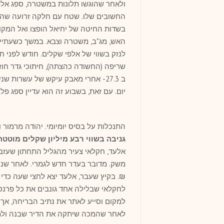
ולאחר שהוגשו תלונות במשטרה, ספג א
החשובים שלו. שטח עם חלקה זרועה שהי
בשדות החיטה של יחיאל הופצו ואל המקו
האש, מג"ב, משטרה וצבא. במשך כשעתיי
שריפה (החשודה כהצתה), חיתוכי גדר חוזרי
יום. עם זאת, בשבוע זה הוא עדיין ספג פלי
התנכלות על בסיס יומיומי. יהודה מרמור 
גניבה בשווי רבע מיליון שקלים מוטטה
אלעד, חקלאי צעיר מהגליל התחתון שעזב 
₪. בקיץ שעבר, אלעד יצא לחצי שעה כדי ל
לחקלאי שבלילה אחד גונבים את כל פרנסת
למקום וסייע לאתר את נתיב הבריחה, אך 
לאחר שהמכה שיתקה את הדיר שבנה ולמ