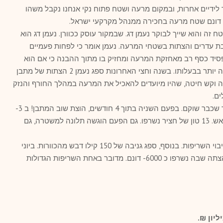
לידיים אחרות, ובמקום מרעה ושטח פתוח נקי אנחנו נקבל משהו
30- ראש רועה בשטח זה והוא שייך לבוקר נעמן דג. שבמקור עוסק ככוורן. נעמן דג הוא
ובל קשות מגניבת עדרים והצתות בשטחי המרעה. נעמן אומר כי לפחות פעמיים
פסיד כסף רב מאחזקת המרעה ומחזיק בו מתוך ההבנה כי אם הוא
ינטוש את העדר והקרקע, הקרקע לא תהיה יותר בבעלותו. בשנה וחצי האחרונות ספג נעמן 2 הצתות של מתבן
ון(!) של קש כותנה וקש חיטה, שהיו מיועדים להאכיל את המרעה במהלך החורף והנזק
ם.
בפברואר שעבר הוצת המתבן שנית לאחר שכבר שוקם. בפעם השניה בתוך 4 חודשים, הוצת שוב המתבן! ב 3-
בבוקר קיבל נעמן טלפון שהמתבן עולה באש. 13 טון של חציר נשרפו. גם הפעם הוגשה תלונה למשטרה, גם
חניכי שנת השירות בשומר סייעו רבות בכיבוי השריפות. בנוסף, ספג גניבה של 150 קילו דבש מהכוורות. ביוני
שעבר התחוללה שריפת ענק החשודה כהצתה שבה נשרפו כ 6000- דונם. מדובר באחת השריפות הגדולות