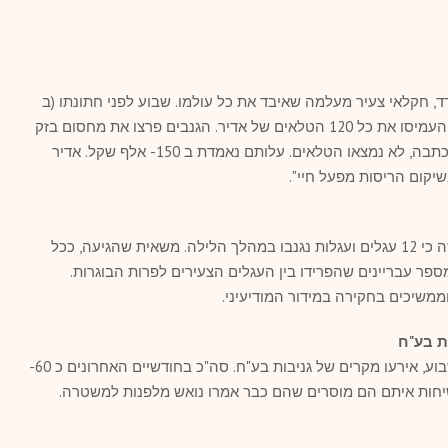
, חקלאי צעיר מעלמה שאיבד את כל עולמו. שבוע לפני חתונתו (ב
4.3) חדרו 2 גנבים למושב, גנבו 2 רכבים, והעמיסו את כל 120 הטלאים של אדיר. הגנבים פרצו את מחסום בזק
ונמלטו לכיוון השטחים. עד ליום פרסום הכתבה, לא נמצאו הטלאים. עלותם נאמדת ב 150- אלף שקל. אדיר
שיקום הריסות מפעל חיי".
בבוקר ה 15.1- גילו בקיבוץ ארז בעוטף עזה כי 12 עגלים ועגלות נגנבו במהלך הלילה. משאית שהגיעה, ככל
ר עבריינים שהפרידו בין העגלים הצעירים לפרות הבוגרות.
וממשיכים בחקירה במידור המודיעיני.
ת בע"ח
בחודש וחצי האחרונים ובמהלך כל סוף שבוע, אירעו מקרים של גניבות בע"ח. סה"כ בחודשיים האחרונים כ 60-
יחות איתם הם מוסרים שהם כבר אמרו נואש מלפנות למשטרה.