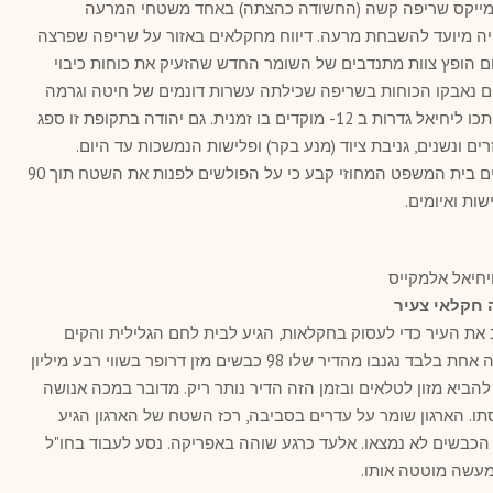
למייקס שריפה קשה (החשודה כהצתה) באחד משטחי המרעה
ה מיועד להשבחת מרעה. דיווח מחקלאים באזור על שריפה שפרצה
ם הופץ צוות מתנדבים של השומר החדש שהזעיק את כוחות כיבוי
ם נאבקו הכוחות בשריפה שכילתה עשרות דונמים של חיטה וגרמה
לנזק בשווי של אלפי שקלים. חודש לפני חתכו ליחיאל גדרות ב 12- מוקדים בו זמנית. גם יהודה בתקופת זו ספג
ם ונשנים, גניבת ציוד (מנע בקר) ופלישות הנמשכות עד היום.
ב 27.3- אחרי מאבק עיקש של עשרות שנים בית המשפט המחוזי קבע כי על הפולשים לפנות את השטח תוך 90
שות ואיומים.
ויחיאל אלמקייס
 חקלאי צעיר
את העיר כדי לעסוק בחקלאות, הגיע לבית לחם הגלילית והקים
משק. מדובר בעדר חדש לגמרי. לאחר שנה אחת בלבד נגנבו מהדיר שלו 98 כבשים מזן דרופר בשווי רבע מיליון
הביא מזון לטלאים ובזמן הזה הדיר נותר ריק. מדובר במכה אנושה
ו. הארגון שומר על עדרים בסביבה, רכז השטח של הארגון הגיע
הכבשים לא נמצאו. אלעד כרגע שוהה באפריקה. נסע לעבוד בחו"ל
עשה מוטטה אותו.