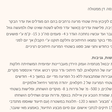
סה. דן ממטולה
ים לקיבוץ גזית שטחי מרעה נרחבים בהם הם מגדלים את עדר הבקר
ניבה, פלישות עדרים (כאשר עדר פולש לשטח שאינו שלו ולמעשה גוזל
את המזון המיועד לעדר המקומי). מיוני שעבר ועד עכשיו נחתכה הגדר כ 4- פעמים סה"כ כ 15- ק"מ ע"י פושעים
- אלף ₪ מצטבר. מדי בוקר נמצאו החיתוכים וחלקם תוקנו ע"י הקבלן אך יום לפני
 כחודש וחצי שוב ספגו בשטחי המרעה חיתוכים רציניים.
שות, גניבות.
גזרת יבנאל מנחמיה ועמק הירדן מעבריינות יומיומית המשחיתה חלקות
 של החקלאים, לצד חיתוכי גדר ונזקי רכוש. אחרי אינספור מקרים,
התגייסו בשומר החדש לתעד את שורת העבירות שמתבצעת ללא כל הפרעה מדי יום. במשך כ 4- חודשים
(ינואר-מאי) תועדו מאות מקרים בעיקר בשטחי המרעה של 2 חקלאים, יהודה מרמור ויחיאל אלמקייס.
המתנדבים שהגיעו לשטח מצאו פגרים מושלכים, כ 500- מ' של גדרות ב 8- מוקדים הושחתו, ופלישות בשטחי
 שמורת הטבע עין איילות. בנוסף, גדרות עצים ושתילים הושחתו
בחלקת יער צעירה של קק"ל. במהלך אותו "מבצע" הוגשו כ 120- תלונות במשטרה (עם תיעוד שאספו מתנדבי
השומר החדש) ע"י 2 החקלאים. כרגע יש 13 תיקים לכתבי אישום. עם סיום מבצע התיעוד, באמצע מאי שעבר,