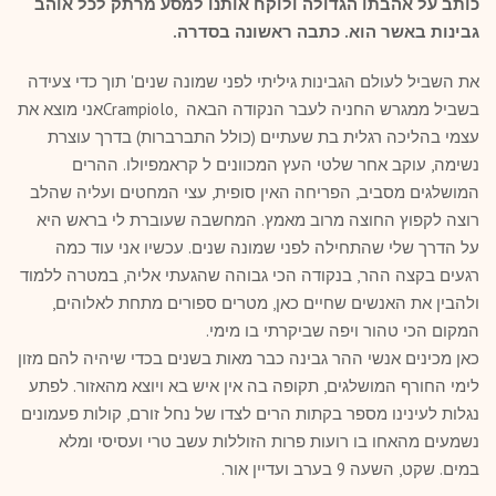
כותב על אהבתו הגדולה ולוקח אותנו למסע מרתק לכל אוהב
גבינות באשר הוא. כתבה ראשונה בסדרה.
את השביל לעולם הגבינות גיליתי לפני שמונה שנים' תוך כדי צעידה
בשביל ממגרש החניה לעבר הנקודה הבאה ,Crampioloאני מוצא את
עצמי בהליכה רגלית בת שעתיים (כולל התברברות) בדרך עוצרת
נשימה, עוקב אחר שלטי העץ המכוונים ל קראמפיולו. ההרים
המושלגים מסביב, הפריחה האין סופית, עצי המחטים ועליה שהלב
רוצה לקפוץ החוצה מרוב מאמץ. המחשבה שעוברת לי בראש היא
על הדרך שלי שהתחילה לפני שמונה שנים. עכשיו אני עוד כמה
רגעים בקצה ההר, בנקודה הכי גבוהה שהגעתי אליה, במטרה ללמוד
ולהבין את האנשים שחיים כאן, מטרים ספורים מתחת לאלוהים,
המקום הכי טהור ויפה שביקרתי בו מימי.
כאן מכינים אנשי ההר גבינה כבר מאות בשנים בכדי שיהיה להם מזון
לימי החורף המושלגים, תקופה בה אין איש בא ויוצא מהאזור. לפתע
נגלות לעינינו מספר בקתות הרים לצדו של נחל זורם, קולות פעמונים
נשמעים מהאחו בו רועות פרות הזוללות עשב טרי ועסיסי ומלא
במים. שקט, השעה 9 בערב ועדיין אור.