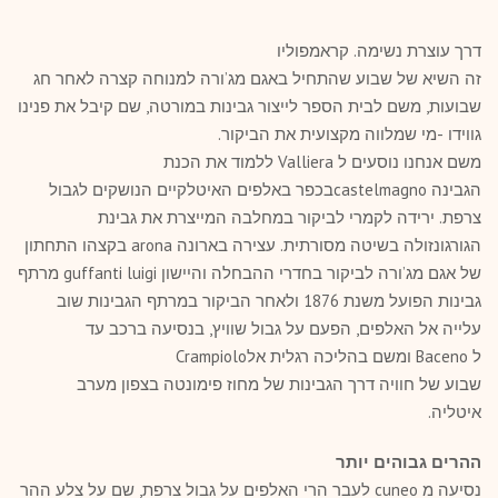
דרך עוצרת נשימה. קראמפוליו
זה השיא של שבוע שהתחיל באגם מג’ורה למנוחה קצרה לאחר חג
שבועות, משם לבית הספר לייצור גבינות במורטה, שם קיבל את פנינו
גווידו -מי שמלווה מקצועית את הביקור.
משם אנחנו נוסעים ל Valliera ללמוד את הכנת
הגבינה castelmagnoבכפר באלפים האיטלקיים הנושקים לגבול
צרפת. ירידה לקמרי לביקור במחלבה המייצרת את גבינת
הגורגונזולה בשיטה מסורתית. עצירה בארונה arona בקצהו התחתון
של אגם מג’ורה לביקור בחדרי ההבחלה והיישון guffanti luigi מרתף
גבינות הפועל משנת 1876 ולאחר הביקור במרתף הגבינות שוב
עלייה אל האלפים, הפעם על גבול שוויץ, בנסיעה ברכב עד
ל Baceno ומשם בהליכה רגלית אלCrampiolo
שבוע של חוויה דרך הגבינות של מחוז פימונטה בצפון מערב
איטליה.
ההרים גבוהים יותר
נסיעה מ cuneo לעבר הרי האלפים על גבול צרפת, שם על צלע ההר