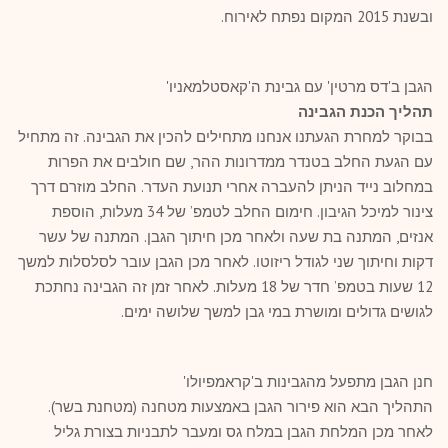
ובשנת 2015 המקום נפתח לאירוח.
הגבן ב'דס מרטין' עם גבינת ה'קאסטלמאניו'
תהליך הכנת הגבינה
בבוקר למחרת הגעתנו אנחנו מתחילים להכין את הגבינה. זה מתחיל
עם הגעת החלב בטנדר ממדרונות ההר, שם חולבים את הפרות
במחלוב נייד הניתן להעברה אחרי תנועת העדר. החלב מוזרם דרך
צינור למיכל הגיבון. חימום החלב לטמפ’ של 34 מעלות, הוספת
אנזים, המתנה בת שעה ולאחר מכן חיתוך הגבן. המתנה של עשר
דקות וחיתוך שני לגודל ריזוטו. לאחר מכן הגבן עובר לסלסלות למשך
12 שעות בטמפ’ חדר של 18 מעלות. לאחר זמן זה הגבינה נחתכת
לגושים גדולים ומושרת במי גבן למשך שלושה ימים.
חנן הגבן מתפעל מהגבינות ב'קראמפיולו'
התהליך הבא הוא פירור הגבן באמצעות מטחנה (מטחנת בשר).
לאחר מכן המלחת הגבן במלח גס ומעבר לתבניות בצורת גליל