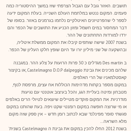
תושבים. האזור גובל עם הגבול הצרפתי שזז במשך ההיסטוריה כמה
פעמים. המקום ננטש במלחמת העולם השנייה. בעלת המקום ידעה
לספר לי שהפרטיזנים האיטלקיים נלחמו בגרמנים באזור. בסופו של
דבר המחסור במים חשמל ומזון הכניע את התושבים של הכפר והם
ירדו למורדות התחתונים של ההר.
בשנת 2007 שישה שותפים קיבלו את המקום ממשלת איטליה,
ובהשקעה של שני מיליון יורו עד היום שופץ חלקו העליון של הכפר.
ב Des martin מגדלים כ 30 פרות הרועות על צלע ההר. במגבנה
שלהם מכינים את גבינת Castelmagno D.O.P dalpeggio ,או בקיצור
קאסטלמאניו של הרי האלפים.
במקום מספר בקתות מדהימות הכוללות אח עצים, מרפסת לנוף,
מטבחון ומיטה בעליית הגג, והכל בעיצוב אוטנטי עם נגיעות
מודרניות. את המקום פוקדים מטיילים שיוצאים לטיולי הרים באלפים
או מי שרוצה חופשה במקום רומנטי שקט ויפה. בעת שהותנו במקום
פגשתי סופר מפינלנד שבא לכתוב רומן חדש – אין ספק שזה מקום
מלא השראה…
בשנת 2012 החלו להכין במקום את גבינת ה Castelmagno בשנית’