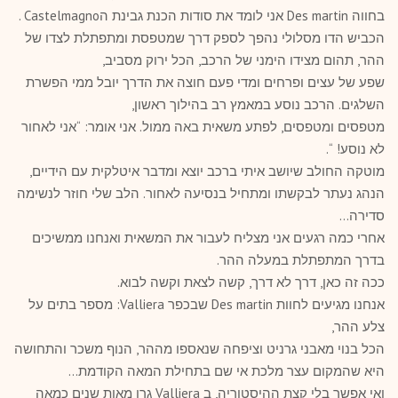
בחווה Des martin אני לומד את סודות הכנת גבינת הCastelmagno .
הכביש הדו מסלולי נהפך לספק דרך שמטפסת ומתפתלת לצדו של
ההר, תהום מצידו הימני של הרכב, הכל ירוק מסביב,
שפע של עצים ופרחים ומדי פעם חוצה את הדרך יובל ממי הפשרת
השלגים. הרכב נוסע במאמץ רב בהילוך ראשון,
מטפסים ומטפסים, לפתע משאית באה ממול. אני אומר: “אני לאחור
לא נוסע! “.
מוטקה החולב שיושב איתי ברכב יוצא ומדבר איטלקית עם הידיים,
הנהג נעתר לבקשתו ומתחיל בנסיעה לאחור. הלב שלי חוזר לנשימה
סדירה…
אחרי כמה רגעים אני מצליח לעבור את המשאית ואנחנו ממשיכים
בדרך המתפתלת במעלה ההר.
ככה זה כאן, דרך לא דרך, קשה לצאת וקשה לבוא.
אנחנו מגיעים לחוות Des martin שבכפר Valliera: מספר בתים על
צלע ההר,
הכל בנוי מאבני גרניט וציפחה שנאספו מההר, הנוף משכר והתחושה
היא שהמקום עצר מלכת אי שם בתחילת המאה הקודמת…
ואי אפשר בלי קצת ההיסטוריה, ב Valliera גרו מאות שנים כמאה