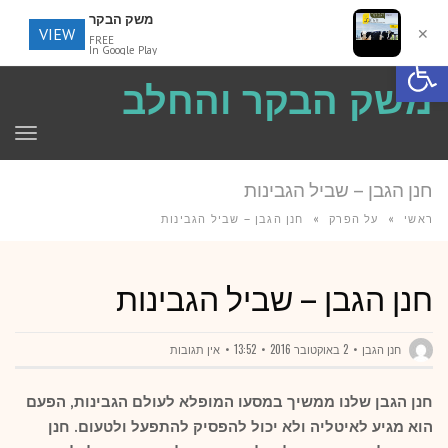
משק הבקר
VIEW
✕
FREE
פתח סרגל נגישות
In Google Play
משק הבקר והחלב
תפר
חנן הגבן – שביל הגבינות
ראשי
»
על הפרק
»
חנן הגבן – שביל הגבינות
חנן הגבן – שביל הגבינות
חנן הגבן
2 באוקטובר 2016
13:52
אין תגובות
חנן הגבן שלנו ממשיך במסעו המופלא לעולם הגבינות, הפעם
הוא מגיע לאיטליה ולא יכול להפסיק להתפעל ולטעום. חנן