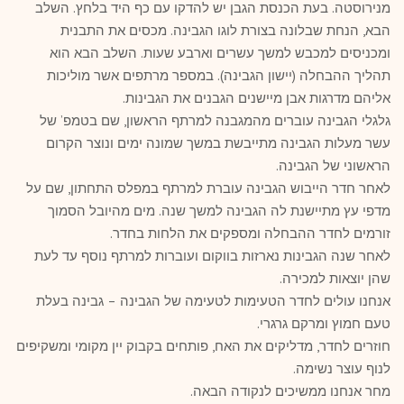
מנירוסטה. בעת הכנסת הגבן יש להדקו עם כף היד בלחץ. השלב
הבא, הנחת שבלונה בצורת לוגו הגבינה. מכסים את התבנית
ומכניסים למכבש למשך עשרים וארבע שעות. השלב הבא הוא
תהליך ההבחלה (יישון הגבינה). במספר מרתפים אשר מוליכות
אליהם מדרגות אבן מיישנים הגבנים את הגבינות.
גלגלי הגבינה עוברים מהמגבנה למרתף הראשון, שם בטמפ’ של
עשר מעלות הגבינה מתייבשת במשך שמונה ימים ונוצר הקרום
הראשוני של הגבינה.
לאחר חדר הייבוש הגבינה עוברת למרתף במפלס התחתון, שם על
מדפי עץ מתיישנת לה הגבינה למשך שנה. מים מהיובל הסמוך
זורמים לחדר ההבחלה ומספקים את הלחות בחדר.
לאחר שנה הגבינות נארזות בווקום ועוברות למרתף נוסף עד לעת
שהן יוצאות למכירה.
אנחנו עולים לחדר הטעימות לטעימה של הגבינה – גבינה בעלת
טעם חמוץ ומרקם גרגרי.
חוזרים לחדר, מדליקים את האח, פותחים בקבוק יין מקומי ומשקיפים
לנוף עוצר נשימה.
מחר אנחנו ממשיכים לנקודה הבאה.