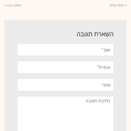
« פוסט קודם
פוסט הבא »
השארת תגובה
שם:*
אימייל*
אתר:
תגובה