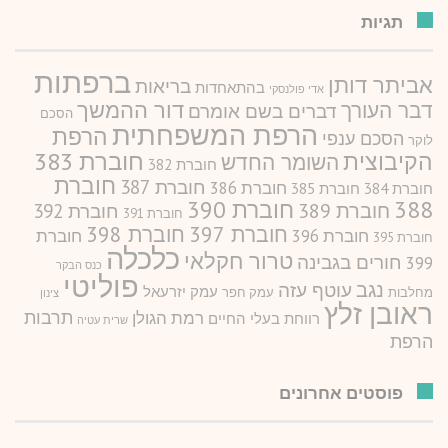
תגיות
ברפתות
אביתר דותן
בריאות
בהתאחדות
אדי פולנסקי
דור ההמשך
דבר העורך
דברים בשם אומרם
הסכם
הרפת המשפחתית
הרפת
הסכם ענפי
לוקר
חוברת 383
הקיבוצית
השומר החדש
חוברת 382
חוברת
חוברת 387
חוברת 386
חוברת 384
חוברת 385
388
חוברת 390
חוברת 389
חוברת 392
חוברת 391
חוברת 397
חוברת 398
חוברת 396
חוברת
חוברת 395
כלכלה
טרור חקלאי
חורים בגבינה
399
כנס הבקר
פוליטי
נגב
עוטף עזה
עמק יזרעאל
מחלבות
עמק חפר
צינון
ראובן זלץ
תרבות
רמת הגולן
רווחת בעלי החיים
שרית עטיה
הרפת
פוסטים אחרונים