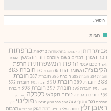
חיפוש
עבור:
תגיות
ברפתות
אביתר דותן
בריאות
בהתאחדות
אדי פולנסקי
דור ההמשך
דבר העורך
דברים בשם אומרם
הסכם
הרפת המשפחתית
הרפת
הסכם ענפי
לוקר
חוברת 383
הקיבוצית
השומר החדש
חוברת 382
חוברת
חוברת 387
חוברת 386
חוברת 384
חוברת 385
388
חוברת 390
חוברת 389
חוברת 392
חוברת 391
חוברת 397
חוברת 398
חוברת 396
חוברת
חוברת 395
כלכלה
טרור חקלאי
חורים בגבינה
399
כנס הבקר
פוליטי
נגב
עוטף עזה
עמק יזרעאל
מחלבות
עמק חפר
צינון
ראובן זלץ
תרבות
רמת הגולן
רווחת בעלי החיים
שרית עטיה