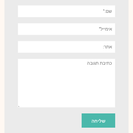
שם:*
אימייל*
אתר:
תגובה