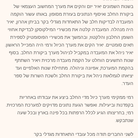
בשנות השמונים יאיר יזם והקים את מערך המחשוב העצמאי של
ביקורת החלב ואיסוף הנתונים בעזרת מסופון. באותו עשור הוקמה
המעבדה לבדיקות חלב של התאחדות מגדלי בקר בביתן אהרון, יאיר
היה מנהלה. המעבדה קלטה את מכשירי המילקוסקן לבדיקת אחוזי
השומן החלבון והלקטוז, ובהמשך את מכשירי הפוסומטיק לספירת
תאים סומטיים. יאיר הקים את מערך הכיול ורמי היה המכייל הראשון.
יאיר ניהל את המעבדה במקביל לניהול מערך ביקורת החלב. בסוף
שנות התשעים הוחלט על הקמת מעבדה מרכזית ויאיר השתתף
בהקמת המערכת, אפיונה וניהולה. מתחילת שנות האלפיים ועד
יציאתו לגמלאות ניהל את ביקורת החלב ולשכת השרות של ספר
העדר.
רמי ממקימי מערך כיול מדי החלב ביצע את עבודתו באחריות
בקפדנות וביעילות. ואפשר הגעת נתונים מדויקים למערכת המרכזית.
רמי, בחריצותו הגיע לכלל הרפתות בכל פינה בארץ ובכל שעה
שנתבקש.
לשני החברים תודה מכל עובדי התאחדות מגדלי בקר