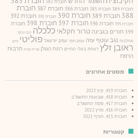
חוברת 383
הקיבוצית
השומר החדש
חוברת 382
חוברת
חוברת 387
חוברת 386
חוברת 384
חוברת 385
388
חוברת 390
חוברת 389
חוברת 392
חוברת 391
חוברת 397
חוברת 398
חוברת 396
חוברת
חוברת 395
כלכלה
טרור חקלאי
חורים בגבינה
399
כנס הבקר
פוליטי
נגב
עוטף עזה
עמק יזרעאל
מחלבות
עמק חפר
צינון
ראובן זלץ
תרבות
רמת הגולן
רווחת בעלי החיים
שרית עטיה
הרפת
פוסטים אחרונים
חוברת 419, קיץ 2022
חוברת 418, שבועות התשפ"ב
חוברת 417, פסח התשפ"ב
חוברת 416, מרץ 2022
חוברת 415, חורף 2021
קטגוריות