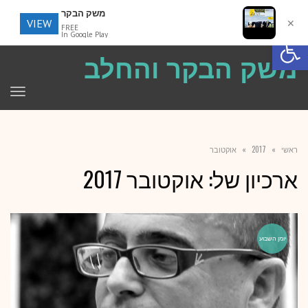
משק הבקר
VIEW
✕
FREE
פתח סרגל נגישות
In Google Play
משק הבקר והחלב
תפר
ראשי
»
2017
»
אוקטובר
ארכיון של:
אוקטובר 2017
יומן השבוע