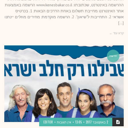
ההרשמה באינטרנט, שכתובתו: www.kenesbakar.co.il הרשמה באמצעות
אתר האינטרנט מחייבת תשלום באחת הדרכים הבאות: 1. בכרטיס
אשראי 2. התחייבות ל"שיאון". 2. הרשמה מוקדמת: מחירים מוזלים יינתנו
[…]
קרא עוד ←
חדשות
2 באוקטובר 2017
13:05
אין תגובות
EDITOR