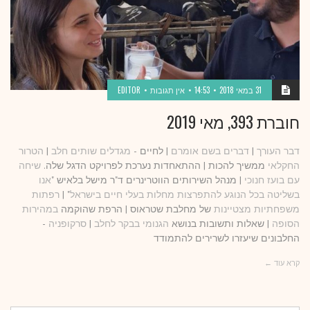
31 במאי 2018
14:53
אין תגובות
EDITOR
חוברת 393, מאי 2019
דבר העורך
|
דברים בשם אומרם
| לחיים -
מגדלים שותים חלב
|
הטרור
החקלאי
ממשיך להכות | ההתאחדות נערכת לפרויקט הדגל שלה.
שיחה
עם בועז חנוכי
| מנהל השירותים הווטרינרים ד"ר מישל בלאיש "
אנו
בשליטה בכל הנוגע להתפרצות מחלות בעלי חיים בישראל
" |
רפתות
משפחתיות מצטיינות
של מחלבת שטראוס | הרפת שהוקמה
במהירות
הסופה
| שאלות ותשובות בנושא
הגנומי בבקר לחלב
|
סרקופניה
-
החלבונים שיעזרו לשרירים להתמודד
קרא עוד ←