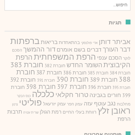
חיפוש
עבור:
תגיות
ברפתות
אביתר דותן
בריאות
בהתאחדות
אדי פולנסקי
דור ההמשך
דבר העורך
דברים בשם אומרם
הסכם
הרפת המשפחתית
הרפת
הסכם ענפי
לוקר
חוברת 383
הקיבוצית
השומר החדש
חוברת 382
חוברת
חוברת 387
חוברת 386
חוברת 384
חוברת 385
388
חוברת 390
חוברת 389
חוברת 392
חוברת 391
חוברת 397
חוברת 398
חוברת 396
חוברת
חוברת 395
כלכלה
טרור חקלאי
חורים בגבינה
399
כנס הבקר
פוליטי
נגב
עוטף עזה
עמק יזרעאל
מחלבות
עמק חפר
צינון
ראובן זלץ
תרבות
רמת הגולן
רווחת בעלי החיים
שרית עטיה
הרפת
פוסטים אחרונים