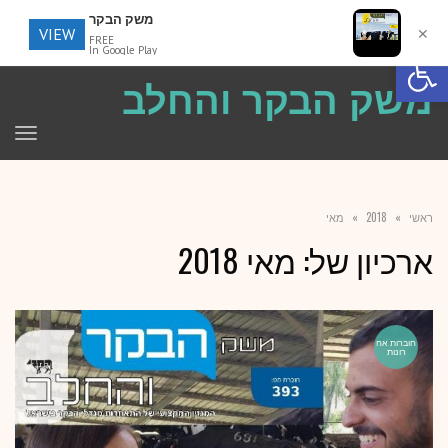
משק הבקר
VIEW
✕
FREE
פתח סרגל נגישות
In Google Play
משק הבקר והחלב
תפר
ראשי
»
2018
»
מאי
ארכיון של:
מאי 2018
חוברות אח
רונות