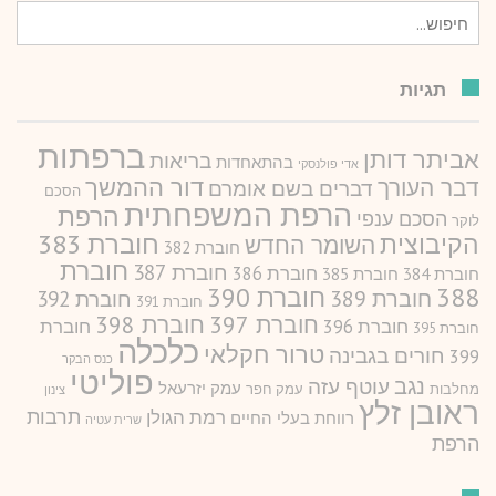
חיפוש
עבור:
תגיות
ברפתות
אביתר דותן
בריאות
בהתאחדות
אדי פולנסקי
דור ההמשך
דבר העורך
דברים בשם אומרם
הסכם
הרפת המשפחתית
הרפת
הסכם ענפי
לוקר
חוברת 383
הקיבוצית
השומר החדש
חוברת 382
חוברת
חוברת 387
חוברת 386
חוברת 384
חוברת 385
388
חוברת 390
חוברת 389
חוברת 392
חוברת 391
חוברת 397
חוברת 398
חוברת 396
חוברת
חוברת 395
כלכלה
טרור חקלאי
חורים בגבינה
399
כנס הבקר
פוליטי
נגב
עוטף עזה
עמק יזרעאל
מחלבות
עמק חפר
צינון
ראובן זלץ
תרבות
רמת הגולן
רווחת בעלי החיים
שרית עטיה
הרפת