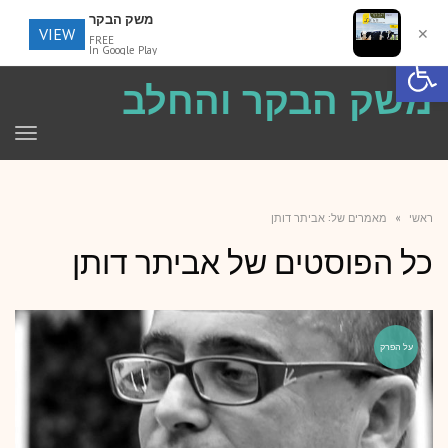
משק הבקר
VIEW
✕
FREE
פתח סרגל נגישות
In Google Play
משק הבקר והחלב
תפר
ראשי
»
מאמרים של: אביתר דותן
כל הפוסטים של
אביתר דותן
על הפרק