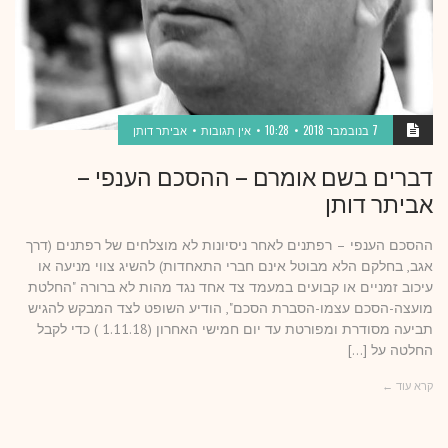
7 בנובמבר 2018
10:28
אין תגובות
אביתר דותן
דברים בשם אומרם – ההסכם הענפי –
אביתר דותן
ההסכם הענפי – רפתנים לאחר ניסיונות לא מוצלחים של רפתנים (דרך
אגב, בחלקם הלא מבוטל אינם חברי התאחדות) להשיג צווי מניעה או
עיכוב זמניים או קבועים במעמד צד אחד נגד מהות לא ברורה "החלטת
מועצה-הסכם עצמו-הסברת הסכם", הודיע השופט לצד המבקש להגיש
תביעה מסודרת ומפורטת עד יום חמישי האחרון (1.11.18 ) כדי לקבל
החלטה על […]
קרא עוד ←