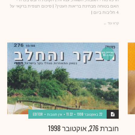
האם בטוחה מבחינת בריאות העטין?
|
סיכום תצפית ברקאי על
4 חליבות ביום
|
קרא עוד ←
חוברות מש
נות ה-90
22 באוקטובר 1998
11:32
אין תגובות
EDITOR
חוברת 276, אוקטובר 1998