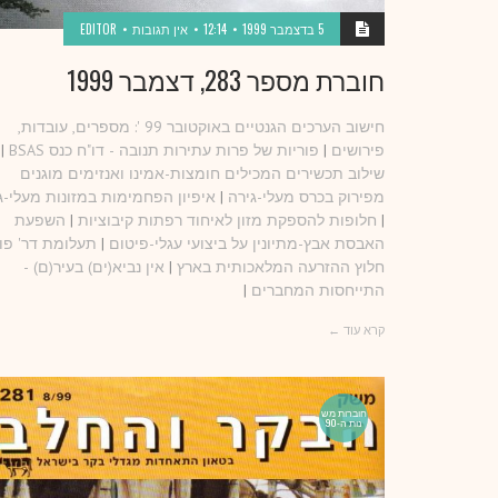
5 בדצמבר 1999
12:14
אין תגובות
EDITOR
חוברת מספר 283, דצמבר 1999
חישוב הערכים הגנטיים באוקטובר 99 ': מספרים, עובדות,
פירושים
|
פוריות של פרות עתירות תנובה - דו"ח כנס BSAS
|
שילוב תכשירים המכילים חומצות-אמינו ואנזימים מוגנים
מפירוק בכרס מעלי-גירה
|
איפיון הפחמימות במזונות מעלי-ג
|
חלופות להספקת מזון לאיחוד רפתות קיבוציות
|
השפעת
האבסת אבץ-מתיונין על ביצועי עגלי-פיטום
|
תעלומת דר' פו
חלוץ ההזרעה המלאכותית בארץ
|
אין נביא(ים) בעיר(ם) -
התייחסות המחברים
|
קרא עוד ←
חוברות מש
נות ה-90