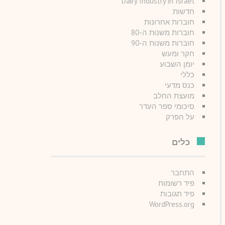
Dairy Industry in Israel
חדשות
חוברות אחרונות
חוברות משנות ה-80
חוברות משנות ה-90
חקר ומעש
יומן השבוע
כללי
כנס מדעי
מועצת החלב
סיכומי ספר העדר
על הפרק
כלים
התחבר
פיד רשומות
פיד תגובות
WordPress.org