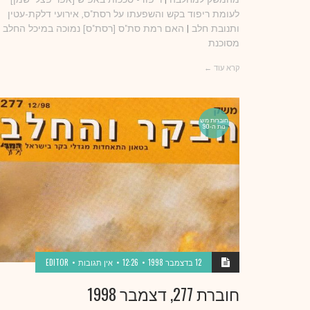
לעומת ריפוד בקש והשפעתו על רסת"ס, אירועי דלקת-עטין
ותנובת חלב
|
האם רמת סת"ס [רסת"ס] נמוכה במיכל החלב
מסוכנת
קרא עוד ←
חוברות מש
נות ה-90
12 בדצמבר 1998
12:26
אין תגובות
EDITOR
חוברת 277, דצמבר 1998