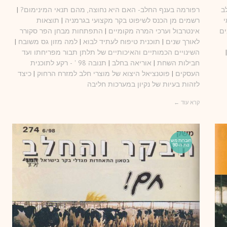
ב
רפורמה בענף החלב- האם היא נחוצה, מהם תנאי המינימום?
|
י
רשמים מן הכנס לשיפוט בקר מקצועי בגרמניה
|
תוצאות
ים
אינטרבול וערכי המרה מקומיים
|
התפתחות מבחן הפר סקורר
לאורך שנים
|
תוכנית טיפוח לעתיד לבוא
|
למה מזון גס משובח
|
השינויים הכמותיים והאיכותיים של תלתן תבור מפריחתו ועד
חבילות השחת
|
אוריאה בחלב
|
תנובה 98 ' - רקע לתוכנית
העסקים
|
פוטנציאל היצוא של מוצרי חלב למזרח הרחוק
|
כיצד
לזהות בעיות של נקיון במערכות חליבה
קרא עוד ←
חוברות מש
נות ה-90