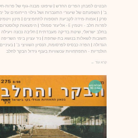
הבטים למבחן הפרים החדש
|
שיפוט: מבנה-גוף של פרות-חל
ב'
|
השפעתם של שיעורי התעברות ושל גילוי הייחומים על ימ
סרק
|
אמות-מידה לקביעת תוספות לתחמיצים
|
מינון ויטמינ
לפרות חלב - ויטמין E - אליעזר סמולר
|
הימצאות קולוסטרום
בחלב ישראלי, שיטת בדיקה מעבדתית
|
חליבה נכונה ויעילה
|
תשובות לשאלות בנושא בת-שחפת
|
ניר עציון בימי השריפה
הגדולה
|
הפרה כבסיס לפרסומת, הנסיון השוויצי ב'
|
בעיניים
הולנדיות - התפתחויות עכשוויות בענף גידול הבקר לחלב
קרא עוד ←
חוברות מש
נות ה-90