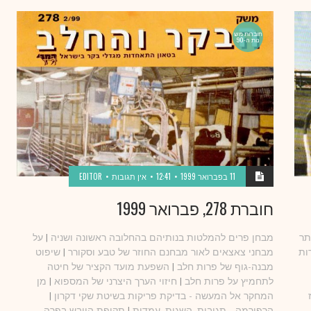
חוברות מש
נות ה-90
11 בפברואר 1999
12:41
אין תגובות
EDITOR
חוברת 278, פברואר 1999
תר
מבחן פרים להמלטות בנותיהם בהחלובה ראשונה ושניה
|
על
ות
מבחני צאצאים לאור מבחנם החוזר של טבע וסקורר
|
שיפוט
מבנה-גוף של פרות חלב
|
השפעת מועד הקציר של חיטה
לתחמיץ על פרות חלב
|
חיזוי הערך היצרני של המספוא
|
מן
המחקר אל המעשה - בדיקת פריקות בשיטת שקי דקרון
|
הרפורמה - תגובות, השגות, עמדות
|
תקופת היובש בפרה -