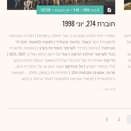
6 ביוני 1998
9:46
אין תגובות
EDITOR
חוברת 274, יוני 1998
רעת
הסדרי התייעלות נוספים בייצור החלב בישראל
|
תכנית הטיפוח
וד
להשבחת בקר
בעבר, בהווה ובעתיד | תגובה למאמר תכנית"
הטיפוח" |
טיפול בסידר
לשיפור הפוריות בקיץ |
האבסה פרטנית
ם
ככלי לשיפור יעילות ההזנה | עוד
על דופן-התא ופל"מ
NDS, NDF |
ם
בדיקת
האחידות של עירבול הבליל
|
משטר עומס החום בבקר
ם
THI באזורי הארץ
| על אינדקס
עקת חום או על הכבדת חום
,
פרות, אנשים ומכסות חלב |
תחרותיות במשק החלב - השוואה
בינלאומית
|
תכשיר אטימה לפטמות לאחר טיפול ביובש
קרא עוד ←
3
2