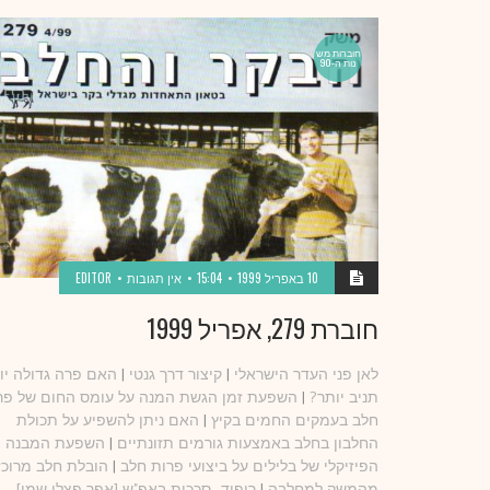
חוברות מש
נות ה-90
10 באפריל 1999
15:04
אין תגובות
EDITOR
חוברת 279, אפריל 1999
לאן פני העדר הישראלי
|
קיצור דרך גנטי
|
האם פרה גדולה יו
תניב יותר?
|
השפעת זמן הגשת המנה על עומס החום של פר
חלב בעמקים החמים בקיץ
|
האם ניתן להשפיע על תכולת
החלבון בחלב באמצעות גורמים תזונתיים
|
השפעת המבנה
הפיזיקלי של בלילים על ביצועי פרות חלב
|
הובלת חלב מרוכז
מהמשק למחלבה
|
ריפוד- סככות באפ"ש [אפר פצלי שמן]