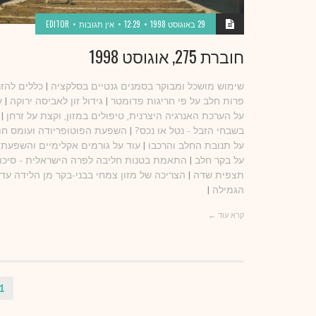
29 באוגוסט 1998
12:29
אין תגובות
EDITOR
חוברת 275, אוגוסט 1998
שימוש מושכל ומבוקר בסמנים גנטיים בסלקציה
|
כללים להז
פרות חלב על פי חריגות פדומטר
|
גידול זון לאביסה ירוקה
|
ע
על הערכת האנרגיה היצרנית, טיפולים במזון, וקצת על זרחן
|
בשבחי הזבל - נטל או נכס?
|
השפעת הפוטופריודה ועומס חו
על תנובת החלב והרכבו
|
עוד על גורמים אקלימיים והשפעת
על בקר חלב
|
התאמת בטנות חליבה לפרה הישראלית - סיכו
תצפית שדה
|
הצריכה של מזון צמחי בבני-בקר מן הלידה עד
הגמילה
|
קרא עוד ←
1