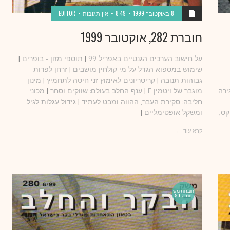
8 באוקטובר 1999
8:49
אין תגובות
EDITOR
חוברת 282, אוקטובר 1999
על חישוב הערכים הגנטיים באפריל 99
|
תוספי מזון - בופרים
|
שימוש במספוא הגדל על מי קולחין מושבים
|
זרחן לפרות
גבוהות תנובה
|
קריטריונים לאימוץ זני חיטה לתחמיץ
|
מינון
ירה
מוגבר של ויטמין E
|
ענף החלב בעולם: שווקים וסחר
|
מכוני
חליבה: סקירת העבר, ההווה ומבט לעתיד
|
גידול עגלות לגיל
קס,
ומשקל אופטימליים
|
קרא עוד ←
חוברות מש
נות ה-90