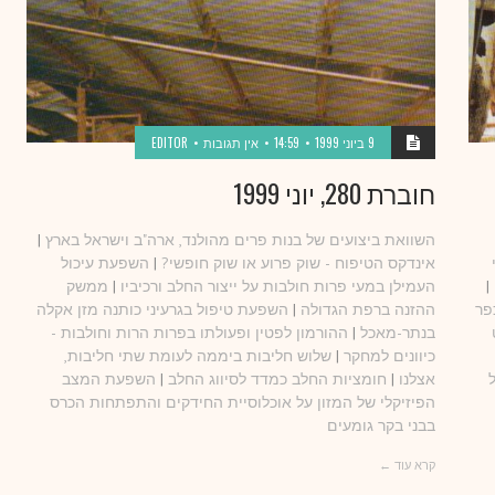
9 ביוני 1999
14:59
אין תגובות
EDITOR
חוברת 280, יוני 1999
השוואת ביצועים של בנות פרים מהולנד, ארה"ב וישראל בארץ
|
אינדקס הטיפוח - שוק פרוע או שוק חופשי?
|
השפעת עיכול
|
העמילן במעי פרות חולבות על ייצור החלב ורכיביו
|
ממשק
פר
ההזנה ברפת הגדולה
|
השפעת טיפול בגרעיני כותנה מזן אקלה
בנתר-מאכל
|
ההורמון לפטין ופעולתו בפרות הרות וחולבות -
כיוונים למחקר
|
שלוש חליבות ביממה לעומת שתי חליבות,
אצלנו
|
חומציות החלב כמדד לסיווג החלב
|
השפעת המצב
הפיזיקלי של המזון על אוכלוסיית החידקים והתפתחות הכרס
בבני בקר גומעים
קרא עוד ←