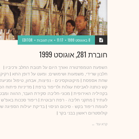
8 באוגוסט 1999
11:17
אין תגובות
EDITOR
חוברת 281, אוגוסט 1999
השפעת הטמפרטורה ואורך היום על תנובת החלב ורכיביו
|
חלבון שרידי, משמעות ושימושים; ומעט על דופן התא
|
רקיקי
שחת אספסת
|
מיקוטוקסינים - נפיצות, אבחון, טיפול ומניעה
קש כותנה לאביסת עגלות ולריפוד ברפת
|
מדיניות פיתוח הכ
בקהיליה האירופית
|
מכוני-חליבה: סקירת העבר, ההווה ומבט
לעתיד
|
מתקני חליבה - רפת רובוטית
|
ריפוד סככות באפ"ש
לעומת ריפוד בקש - סיכום הניסוי
|
בדיקת יעילות הספיגה של
קולוסטרום ראשון בבני בקר
|
קרא עוד ←