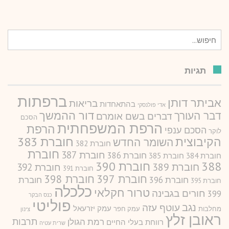
חיפוש
עבור:
תגיות
ברפתות
אביתר דותן
בריאות
בהתאחדות
אדי פולנסקי
דור ההמשך
דבר העורך
דברים בשם אומרם
הסכם
הרפת המשפחתית
הרפת
הסכם ענפי
לוקר
חוברת 383
הקיבוצית
השומר החדש
חוברת 382
חוברת
חוברת 387
חוברת 386
חוברת 384
חוברת 385
388
חוברת 390
חוברת 389
חוברת 392
חוברת 391
חוברת 397
חוברת 398
חוברת 396
חוברת
חוברת 395
כלכלה
טרור חקלאי
חורים בגבינה
399
כנס הבקר
פוליטי
נגב
עוטף עזה
עמק יזרעאל
מחלבות
עמק חפר
צינון
ראובן זלץ
תרבות
רמת הגולן
רווחת בעלי החיים
שרית עטיה