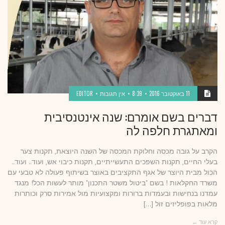
11 באוקטובר 2016
8:39
אין תגובות
EDITOR
דברים בשם אומרם: שנה אינטנסיבית
ומאתגרת חלפה לה
הקרב על גובה מכסה וחלוקת המכסה של השנה היוצאת, תקנות צער
בעלי החיים, תקנות השפכים התעשייתיים, תקנות כיבוי אש, ועוד.. ועוד..
הכול מבית היוצר של אגף התקציבים באוצר בשיתוף פעולה לא טבעי עם
משרד החקלאות ! בשם "ביטול משטר התכנון" מותר לעשות הכל! מנגד
עמדנו בנחישות ובעמדות ברורות ומקצועיות מול אמירות סרק וכותרות
מלאות בפופליזים זול […]
קרא עוד ←