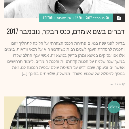
20 בנובמבר 2017
12:30
אין תגובות
EDITOR
דברים בשם אומרם, כנס הבקר, נובמבר 2017
בדיוק לפני שנה בנאום פתיחת הכנס הצהרתי על הליכה לתהליך יזום
ותכנית להסדרת הענף לשנים רבות כשהדגש הוא על תנאי וודאות. בימים
אלו אנו עסוקים במשא ומתן בדיוק בנושא זה. אנשי ענף החלב שקדו
במשך שנה שלמה על הכנות קדחתניות והכנת חומרים, לימוד תרחישים
אפשריים ובעיקר, שמנו דגש על תפיסת עולם ענפית הנכונה לנו. זאת
בנוסף למסלול של שכנוע משרדי ממשלה, שלעיתים בהינף […]
קרא עוד ←
על הפרק