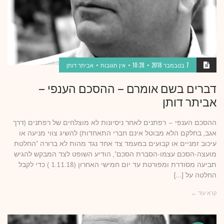
7 בנובמבר 2018
10:28
אין תגובות
אביתר דותן
דברים בשם אומרם – ההסכם הענפי –
אביתר דותן
ההסכם הענפי – רפתנים לאחר ניסיונות לא מוצלחים של רפתנים (דרך
אגב, בחלקם הלא מבוטל אינם חברי התאחדות) להשיג צווי מניעה או
עיכוב זמניים או קבועים במעמד צד אחד נגד מהות לא ברורה "החלטת
מועצה-הסכם עצמו-הסברת הסכם", הודיע השופט לצד המבקש להגיש
תביעה מסודרת ומפורטת עד יום חמישי האחרון (1.11.18 ) כדי לקבל
החלטה על […]
קרא עוד ←