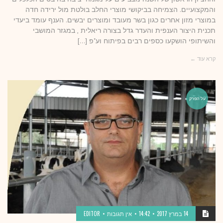
והמקצועיים. הצמיחה בביקושי מוצרי החלב בולטת מול ירידה חדה
במוצרי מזון אחרים כגון בשר מעובד ומוצרים יבשים. הענף עומד ביעדי
תכנית היצור הענפית והעדר גדל בצורה ריאלית , במגזר המושבי
והשיתופי הושקעו כספים רבים בפיתוח וע"פ […]
קרא עוד ←
על הפרק
14 במרץ 2017
14:42
אין תגובות
EDITOR