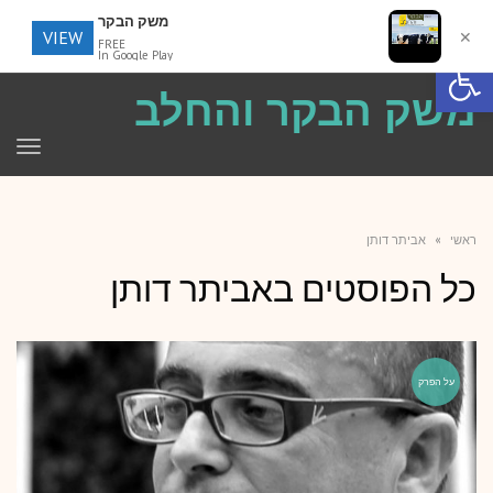
משק הבקר
VIEW
✕
FREE
פתח סרגל נגישות
In Google Play
משק הבקר והחלב
תפר
ראשי
»
אביתר דותן
כל הפוסטים ב
אביתר דותן
על הפרק