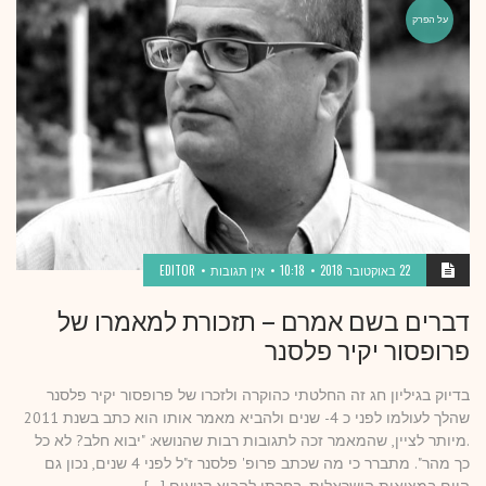
על הפרק
22 באוקטובר 2018
10:18
אין תגובות
EDITOR
דברים בשם אמרם – תזכורת למאמרו של
פרופסור יקיר פלסנר
בדיוק בגיליון חג זה החלטתי כהוקרה ולזכרו של פרופסור יקיר פלסנר
שהלך לעולמו לפני כ 4- שנים ולהביא מאמר אותו הוא כתב בשנת 2011
.מיותר לציין, שהמאמר זכה לתגובות רבות שהנושא: "יבוא חלב? לא כל
כך מהר". מתברר כי מה שכתב פרופ' פלסנר ז"ל לפני 4 שנים, נכון גם