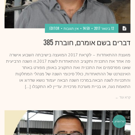
12 בינואר 2017
14:59
אין תגובות
EDITOR
דברים בשם אומרם, חוברת 385
מועצת ההתאחדות – לקראת 2017 המועצה בישיבתה השבוע אישרה
פה אחד את התכנית ותקציב ההתאחדות לשנת 2017.זו השנה הרביעית
שאנו מפרסמים את התכנית ואת התקציב באופן מפורט באתר
האינטרנט של ההתאחדות, כולל סיכומי השנה של מנהלי המחלקות
והתכניות לשנה הבאה.במרכז השנה הבאה יעמוד נושא שדרוג או
התאמת נעה, או בניית מערכת מרכזית. עדיין לא התקבלו […]
קרא עוד ←
על הפרק