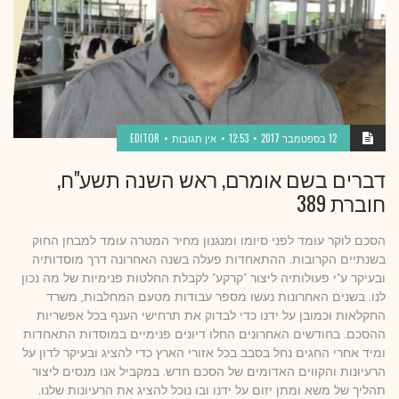
12 בספטמבר 2017
12:53
אין תגובות
EDITOR
דברים בשם אומרם, ראש השנה תשע"ח,
חוברת 389
הסכם לוקר עומד לפני סיומו ומנגנון מחיר המטרה עומד למבחן החוק
בשנתיים הקרובות. ההתאחדות פעלה בשנה האחרונה דרך מוסדותיה
ובעיקר ע"י פעולותיה ליצור "קרקע" לקבלת החלטות פנימיות של מה נכון
לנו. בשנים האחרונות נעשו מספר עבודות מטעם המחלבות, משרד
החקלאות וכמובן על ידנו כדי לבדוק את תרחישי הענף בכל אפשריות
ההסכם. בחודשים האחרונים החלו דיונים פנימיים במוסדות התאחדות
ומיד אחרי החגים נחל בסבב בכל אזורי הארץ כדי להציג ובעיקר לדון על
הרעיונות והקווים האדומים של הסכם חדש. במקביל אנו מנסים ליצור
תהליך של משא ומתן יזום על ידנו ובו נוכל להציג את הרעיונות שלנו.