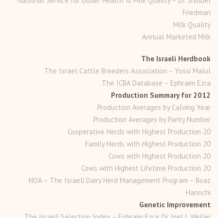
National Service for Udder Health & Milk Quality – Dr. Shmuel
Friedman
Milk Quality
Annual Marketed Milk
The Israeli Herdbook
The Israel Cattle Breeders Association – Yossi Malul
The ICBA Database – Ephraim Ezra
Production Summary for 2012
Production Averages by Calving Year
Production Averages by Parity Number
20 Cooperative Herds with Highest Production
20 Family Herds with Highest Production
20 Cows with Highest Production
20 Cows with Highest Lifetime Production
NOA – The Israeli Dairy Herd Management Program – Boaz
Hanochi
Genetic Improvement
The Israeli Selection Index – Ephraim Ezra, Dr. Joel I. Weller