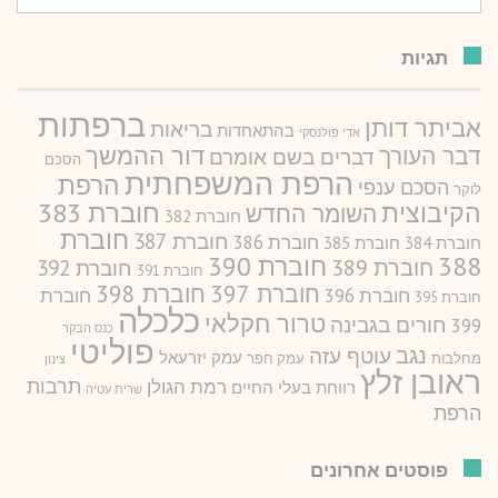
עבור:
תגיות
ברפתות
אביתר דותן
בריאות
בהתאחדות
אדי פולנסקי
דור ההמשך
דבר העורך
דברים בשם אומרם
הסכם
הרפת המשפחתית
הרפת
הסכם ענפי
לוקר
חוברת 383
הקיבוצית
השומר החדש
חוברת 382
חוברת
חוברת 387
חוברת 386
חוברת 384
חוברת 385
388
חוברת 390
חוברת 389
חוברת 392
חוברת 391
חוברת 397
חוברת 398
חוברת 396
חוברת
חוברת 395
כלכלה
טרור חקלאי
חורים בגבינה
399
כנס הבקר
פוליטי
נגב
עוטף עזה
עמק יזרעאל
מחלבות
עמק חפר
צינון
ראובן זלץ
תרבות
רמת הגולן
רווחת בעלי החיים
שרית עטיה
הרפת
פוסטים אחרונים