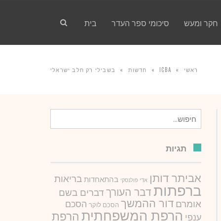
חקר ומעש
סיכומי ספר העדר
בית
ראשי
»
ICBA
»
חדשות
»
בשבילי רק חלב ישראלי
חיפוש
עבור:
תגיות
אביתר דותן
בריאות
בהתאחדות
אדי פולנסקי
ברפתות
דבר העורך
דברים בשם
דור ההמשך
אומרם
הסכם
הסכם לוקר
הרפת המשפחתית
הרפת
ענפי