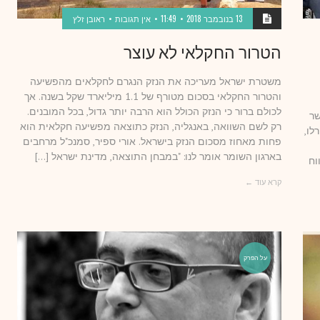
13 בנובמבר 2018
11:49
אין תגובות
ראובן זלץ
הטרור החקלאי לא עוצר
משטרת ישראל מעריכה את הנזק הנגרם לחקלאים מהפשיעה
והטרור החקלאי בסכום מטורף של 1.1 מיליארד שקל בשנה. אך
לכולם ברור כי הנזק הכולל הוא הרבה יותר גדול, בכל המובנים.
שר
רק לשם השוואה, באנגליה, הנזק כתוצאה מפשיעה חקלאית הוא
לו,
פחות מאחוז מסכום הנזק בישראל. אורי ספיר, סמנכ"ל מרחבים
בארגון השומר אומר לנו: "במבחן התוצאה, מדינת ישראל […]
וח
קרא עוד ←
על הפרק