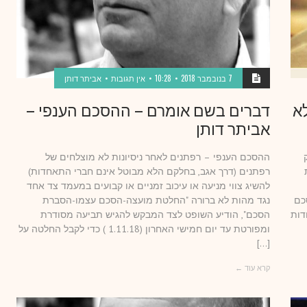
7 בנובמבר 2018
10:28
אין תגובות
אביתר דותן
לא
דברים בשם אומרם – ההסכם הענפי –
אביתר דותן
ההסכם הענפי – רפתנים לאחר ניסיונות לא מוצלחים של
רפתנים (דרך אגב, בחלקם הלא מבוטל אינם חברי התאחדות)
להשיג צווי מניעה או עיכוב זמניים או קבועים במעמד צד אחד
כם
נגד מהות לא ברורה "החלטת מועצה-הסכם עצמו-הסברת
דות
הסכם", הודיע השופט לצד המבקש להגיש תביעה מסודרת
ומפורטת עד יום חמישי האחרון (1.11.18 ) כדי לקבל החלטה על
[…]
קרא עוד ←