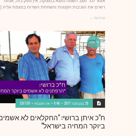
אומר לנו: "מצב השטח נמצא במצוקה, אין ספק בזה, אנחנו
רואים את הגניבות הקטנות והשחתת השדות במגמת עליה […
קרא עוד ←
על הפרק
29 בנובמבר 2017
9:48
אין תגובות
EDITOR
ח"כ איתן ברושי: "החקלאים לא אשמים
ביוקר המחיה בישראל"