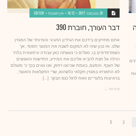
20 בנובמבר 2017
10:12
אין תגובות
EDITOR
ה
דבר העורך, חוברת 390
אתם מחזיקים בידכם את הגיליון החגיגי והמיוחד של המגזין
שלנו. אז נכון שזה לא המקום לשבח את המוצר הסופי, אך
כשמדפדפים בו, מגלים כי נעשתה כאן עבודה עיתונאית בלתי
רגילה על מנת להביא אליכם את המידע, החדשות והאנשים
נים
של הענף. והפעם, באמת שכיוונו רחוק, אנו גאים בכך כי מעולם
לא התארחו במגזין חקלאי כלשהוא, שרי החקלאות והאוצר,
את
בראיונות בלעדיים וזאת לרגל כנס הבקר. […]
קרא עוד ←
3
2