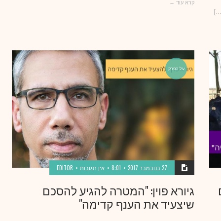
קרא עוד ←
]
על הפרק
27 בנובמבר 2017
8:01
אין תגובות
EDITOR
גיורא פוין: "המטרה להגיע להסכם
שיצעיד את הענף קדימה"