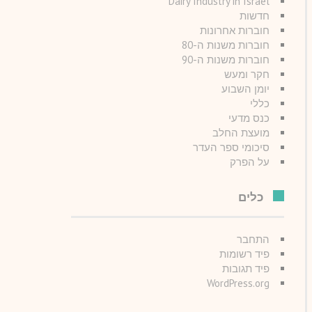
Dairy Industry in Israel
חדשות
חוברות אחרונות
חוברות משנות ה-80
חוברות משנות ה-90
חקר ומעש
יומן השבוע
כללי
כנס מדעי
מועצת החלב
סיכומי ספר העדר
על הפרק
כלים
התחבר
פיד רשומות
פיד תגובות
WordPress.org