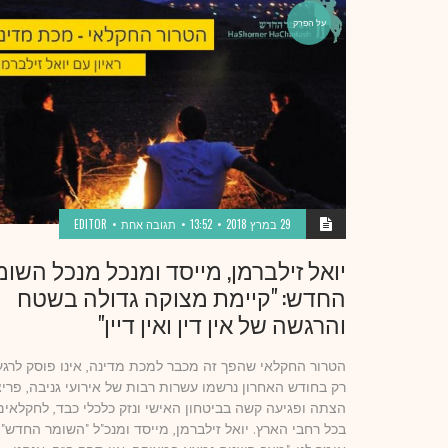
על הפרק
29 במרץ 2018
13:52
תגובה אחת
EDITOR
יואל זילברמן, מייסד ומנכל מנכל השומ
החדש: "קיימת מצוקה גדולה בשטח
והרגשה של אין דין ואין דיין"
הטרור החקלאי שהפך זה מכבר למכת מדינה, אינו פוסק לרגע
רק בחודש האחרון נרשמו עשרות רבות של אירועי גניבה, פריצ
הצתה ופגיעה קשה בביטחון האישי ונזק כלכלי כבד, לחקלאים
בכל רחבי הארץ. יואל זילברמן, מייסד ומנכ"ל "השומר החדש",