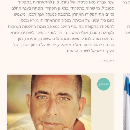
וצץ
שנה עברה מאז כניסתו של גיורא פוין להתאחדות בתפקיד
סמנכ"ל. מי שהיה בתפקידי במגוון תפקידי מפתח בענף החלב
וסיים את תפקידו האחרון בתנובה כמנהל אגף תכנון, משמש
כיום כיד ימינו של אביתר, מנכ"ל ההתאחדות. גיורא נכנס
ת
לתפקידו בתקופה בה ענף החלב נמצא בצומת החלטות חשובות
את
ולקראת הסכם, אולי החשוב ביותר לענף ובעיקר ליצרנים. גיורא
בהחלט מודע לגודל השעה ומתנהל ברגישות ובזהירות, תוך
הבנה כי הסכם טוב מול הממשלה, יצביע על הכיוון והדרך של
הענף בישראל לשנים הבאות.
קרא עוד ←
על הפרק