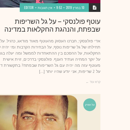
10 במרץ 2019
9:53
אין תגובות
EDITOR
עוטף פולנסקי – על גל השריפות
שבפתח, והנהגת החקלאות במדינה
אדי פולונסקי, חברנו העסוק מהעוטף מאוד מודאג, כרגיל. על
תחילתו של גל שריפות נוסף, על הבחירות הקרבות ומי יהיה 
החקלאות, על ההסכם בין ההתאחדות לממשל ומה יעלה בגור
על יוקר המחיה ועתיד הענף. פולונסקי בדרכים, זוית אישית
מעוטף עזה מה יהיה עם גל השריפות שבפתח? בתקשורת דו
על 2 שריפות, אני יודע שהיו יותר […]
קרא עוד ←
על הפרק